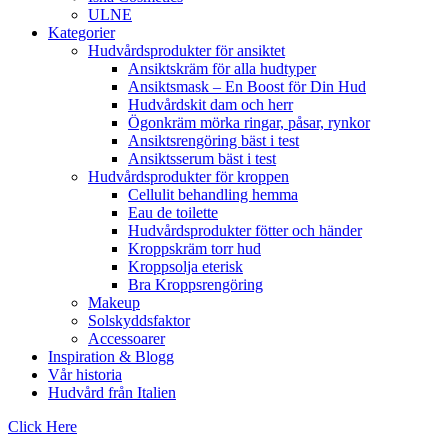
ULNE
Kategorier
Hudvårdsprodukter för ansiktet
Ansiktskräm för alla hudtyper
Ansiktsmask – En Boost för Din Hud
Hudvårdskit dam och herr
Ögonkräm mörka ringar, påsar, rynkor
Ansiktsrengöring bäst i test
Ansiktsserum bäst i test
Hudvårdsprodukter för kroppen
Cellulit behandling hemma
Eau de toilette
Hudvårdsprodukter fötter och händer
Kroppskräm torr hud
Kroppsolja eterisk
Bra Kroppsrengöring
Makeup
Solskyddsfaktor
Accessoarer
Inspiration & Blogg
Vår historia
Hudvård från Italien
Click Here