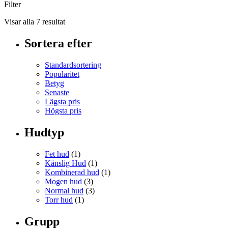
Filter
Visar alla 7 resultat
Sortera efter
Standardsortering
Popularitet
Betyg
Senaste
Lägsta pris
Högsta pris
Hudtyp
Fet hud
(1)
Känslig Hud
(1)
Kombinerad hud
(1)
Mogen hud
(3)
Normal hud
(3)
Torr hud
(1)
Grupp