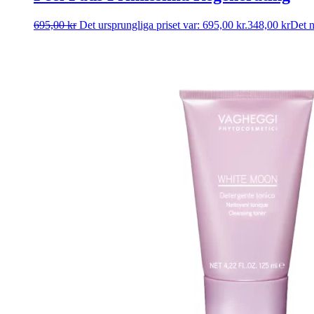
695,00
kr
Det ursprungliga priset var: 695,00 kr.
348,00
kr
Det n