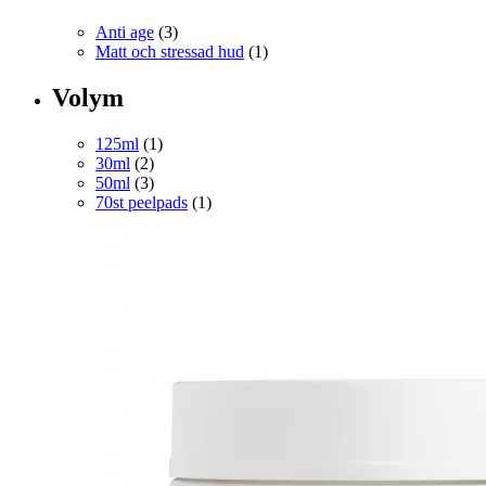
Anti age
(3)
Matt och stressad hud
(1)
Volym
125ml
(1)
30ml
(2)
50ml
(3)
70st peelpads
(1)