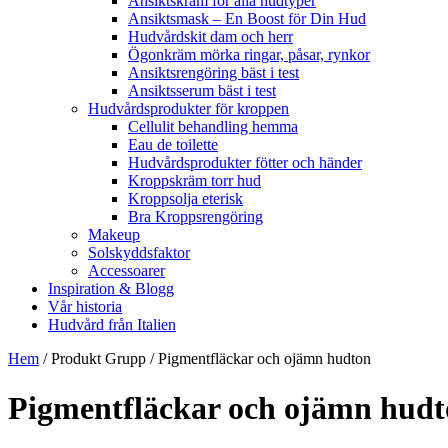
Ansiktskräm för alla hudtyper
Ansiktsmask – En Boost för Din Hud
Hudvårdskit dam och herr
Ögonkräm mörka ringar, påsar, rynkor
Ansiktsrengöring bäst i test
Ansiktsserum bäst i test
Hudvårdsprodukter för kroppen
Cellulit behandling hemma
Eau de toilette
Hudvårdsprodukter fötter och händer
Kroppskräm torr hud
Kroppsolja eterisk
Bra Kroppsrengöring
Makeup
Solskyddsfaktor
Accessoarer
Inspiration & Blogg
Vår historia
Hudvård från Italien
Hem
/ Produkt Grupp / Pigmentfläckar och ojämn hudton
Pigmentfläckar och ojämn hud