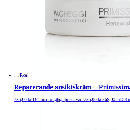
Rea!
Reparerande ansiktskräm – Primissi
735,00
kr
Det ursprungliga priset var: 735,00 kr.
368,00
kr
Det n