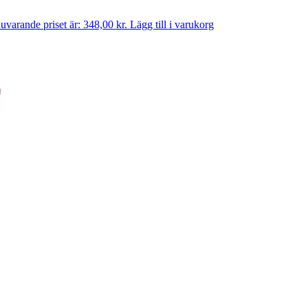
uvarande priset är: 348,00 kr.
Lägg till i varukorg