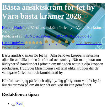
Bästa ansiktskräm för fet hy –
Våra bästa krämer 2026
Home
/
Hudvård
/
Bästa ansiktskräm för fet hy – Våra bästa krämer
2026
Publicerad av:
ULNE redaktionen
|
2025-01-05
2026-03-10
Ulne Hudvård
135
Reviews on
ProvenExpert.com
Bästa ansiktskrämen för fet hy - Alla behöver kroppens naturliga
oljor för att hålla huden återfuktad och smidig. När man pratar om
hudtyper så handlar det i princip om mängden naturlig olja kroppen
producerar. Hudtyper klassificeras i ett fåtal olika grupper där de
vanligaste är fet, torr och kombinerad hy.
Här fokuserar jag på fet och oljig hy. Jag går igenom vad fet hy är,
hur du tar reda på om du har det och vad du kan göra åt det.
Redaktionen tipsar
Rea!