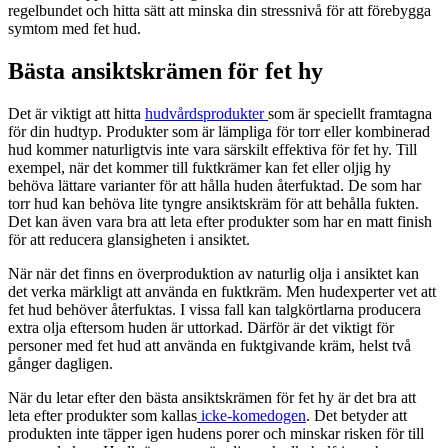
regelbundet och hitta sätt att minska din stressnivå för att förebygga
symtom med fet hud.
Bästa ansiktskrämen för fet hy
Det är viktigt att hitta
hudvårdsprodukter
som är speciellt framtagna
för din hudtyp. Produkter som är lämpliga för torr eller kombinerad
hud kommer naturligtvis inte vara särskilt effektiva för fet hy. Till
exempel, när det kommer till fuktkrämer kan fet eller oljig hy
behöva lättare varianter för att hålla huden återfuktad. De som har
torr hud kan behöva lite tyngre ansiktskräm för att behålla fukten.
Det kan även vara bra att leta efter produkter som har en matt finish
för att reducera glansigheten i ansiktet.
När när det finns en överproduktion av naturlig olja i ansiktet kan
det verka märkligt att använda en fuktkräm. Men hudexperter vet att
fet hud behöver återfuktas. I vissa fall kan talgkörtlarna producera
extra olja eftersom huden är uttorkad. Därför är det viktigt för
personer med fet hud att använda en fuktgivande kräm, helst två
gånger dagligen.
När du letar efter den bästa ansiktskrämen för fet hy är det bra att
leta efter produkter som kallas
icke-komedogen
. Det betyder att
produkten inte täpper igen hudens porer och minskar risken för till