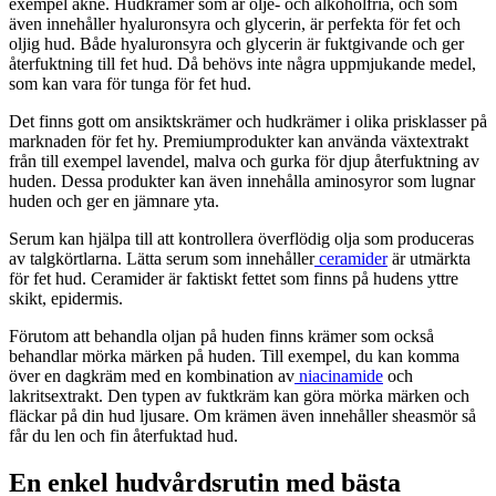
exempel akne. Hudkrämer som är olje- och alkoholfria, och som
även innehåller hyaluronsyra och glycerin, är perfekta för fet och
oljig hud. Både hyaluronsyra och glycerin är fuktgivande och ger
återfuktning till fet hud. Då behövs inte några uppmjukande medel,
som kan vara för tunga för fet hud.
Det finns gott om ansiktskrämer och hudkrämer i olika prisklasser på
marknaden för fet hy. Premiumprodukter kan använda växtextrakt
från till exempel lavendel, malva och gurka för djup återfuktning av
huden. Dessa produkter kan även innehålla aminosyror som lugnar
huden och ger en jämnare yta.
Serum kan hjälpa till att kontrollera överflödig olja som produceras
av talgkörtlarna. Lätta serum som innehåller
ceramider
är utmärkta
för fet hud. Ceramider är faktiskt fettet som finns på hudens yttre
skikt, epidermis.
Förutom att behandla oljan på huden finns krämer som också
behandlar mörka märken på huden. Till exempel, du kan komma
över en dagkräm med en kombination av
niacinamide
och
lakritsextrakt. Den typen av fuktkräm kan göra mörka märken och
fläckar på din hud ljusare. Om krämen även innehåller sheasmör så
får du len och fin återfuktad hud.
En enkel hudvårdsrutin med bästa