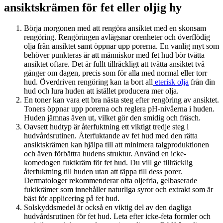
ansiktskrämen för fet eller oljig hy
Börja morgonen med att rengöra ansiktet med en skonsam
rengöring. Rengöringen avlägsnar orenheter och överflödig
olja från ansiktet samt öppnar upp porerna. En vanlig myt som
behöver punkteras är att människor med fet hud bör tvätta
ansiktet oftare. Det är fullt tillräckligt att tvätta ansiktet två
gånger om dagen, precis som för alla med normal eller torr
hud. Överdriven rengöring kan ta bort all
eterisk olja
från din
hud och lura huden att istället producera mer olja.
En toner kan vara ett bra nästa steg efter rengöring av ansiktet.
Toners öppnar upp porerna och reglera pH-nivåerna i huden.
Huden jämnas även ut, vilket gör den smidig och fräsch.
Oavsett hudtyp är återfuktning ett viktigt tredje steg i
hudvårdsrutinen. Återfuktande av fet hud med den rätta
ansiktskrämen kan hjälpa till att minimera talgproduktionen
och även förbättra hudens struktur. Använd en icke-
komedogen fuktkräm för fet hud. Du vill ge tillräcklig
återfuktning till huden utan att täppa till dess porer.
Dermatologer rekommenderar ofta oljefria, gelbaserade
fuktkrämer som innehåller naturliga syror och extrakt som är
bäst för applicering på fet hud.
Solskyddsmedel är också en viktig del av den dagliga
hudvårdsrutinen för fet hud. Leta efter icke-feta formler och