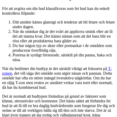
För att avgöra om din hud klassificeras som fet hud kan du enkelt
kontrollera följande:
Ditt ansikte känns glansigt och tenderar att bli fetare och fetare
under dagen.
När du sminkar dig är det svårt att applicera smink eller att få
det att stanna kvar. Det känns nästan som att det bara blir en
röra eller att produkterna bara glider av.
Du har någon typ av akne eller pormaskar i de områden som
producerar överflödig olja.
Porerna är synligt förstorade, särskilt på din panna, haka och
näsa.
När du bedömer din hudtyp är det särskilt viktigt att fokusera på
T-
zonen
, det vill säga det område som utgör näsan och pannan. Detta
område har ofta en större mängd överaktiva talgkörtlar. Om du har
en oljig T-zon men resten av ansiktet verkar vara torrt eller normalt,
då har du kombinerad hud.
Det är normalt att hudtypen förändras på grund av faktorer som
klimat, stressnivåer och hormoner. Det bästa sättet att förhindra fet
hud är att få till en bra daglig hudvårdsrutin som fungerar för dig och
sedan se till att verkligen hålla sig till den och inte slarva. Det är så
klart även toppen att äta nyttig och välbalanserad kost, träna