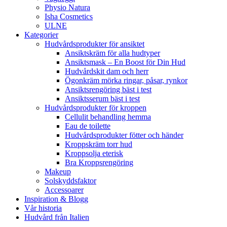
Physio Natura
Isha Cosmetics
ULNE
Kategorier
Hudvårdsprodukter för ansiktet
Ansiktskräm för alla hudtyper
Ansiktsmask – En Boost för Din Hud
Hudvårdskit dam och herr
Ögonkräm mörka ringar, påsar, rynkor
Ansiktsrengöring bäst i test
Ansiktsserum bäst i test
Hudvårdsprodukter för kroppen
Cellulit behandling hemma
Eau de toilette
Hudvårdsprodukter fötter och händer
Kroppskräm torr hud
Kroppsolja eterisk
Bra Kroppsrengöring
Makeup
Solskyddsfaktor
Accessoarer
Inspiration & Blogg
Vår historia
Hudvård från Italien