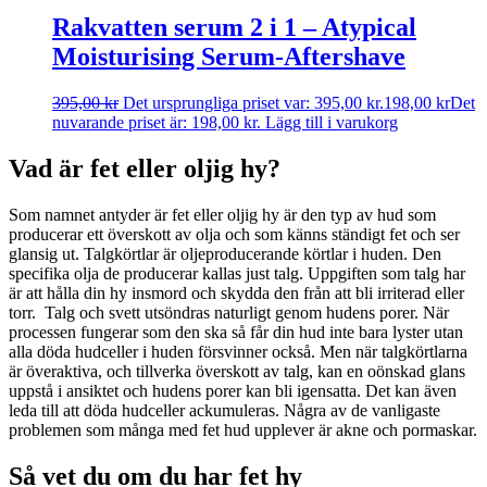
Rakvatten serum 2 i 1 – Atypical
Moisturising Serum-Aftershave
395,00
kr
Det ursprungliga priset var: 395,00 kr.
198,00
kr
Det
nuvarande priset är: 198,00 kr.
Lägg till i varukorg
Vad är fet eller oljig hy?
Som namnet antyder är fet eller oljig hy är den typ av hud som
producerar ett överskott av olja och som känns ständigt fet och ser
glansig ut. Talgkörtlar är oljeproducerande körtlar i huden. Den
specifika olja de producerar kallas just talg. Uppgiften som talg har
är att hålla din hy insmord och skydda den från att bli irriterad eller
torr. Talg och svett utsöndras naturligt genom hudens porer. När
processen fungerar som den ska så får din hud inte bara lyster utan
alla döda hudceller i huden försvinner också. Men när talgkörtlarna
är överaktiva, och tillverka överskott av talg, kan en oönskad glans
uppstå i ansiktet och hudens porer kan bli igensatta. Det kan även
leda till att döda hudceller ackumuleras. Några av de vanligaste
problemen som många med fet hud upplever är akne och pormaskar.
Så vet du om du har fet hy