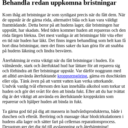
Behandla redan uppkomna bristningar
Kom ihåg att bristningar är som synligast precis när du fått dem. När
de uppstår är de gärna röda, alternativt blåa och kan vara väldigt
framträdande. Detta beror på att hudens lager, där bristningen har
uppstått, har skadats. Med tiden kommer huden att repareras och den
röda färgen blekna. Det mest vanliga är att bristningar blir vita efter
en tid när huden har läkt. Det finns ingen behandling som helt kan få
bort dina bristningar, men det finns saker du kan göra för att snabba
på hudens läkning och lindra besvären.
Återfuktning är extra viktigt när du fått bristningar i huden. En
välmående, stark och återfuktad hud har lättare för att reparera sig
och förhindra att fler bristningar uppstår. Var därför noggrann med
att alltid använda återfuktande
kroppsrengöring
, gärna en duschkräm
eller olja. Tänk även på att varmt vatten kan verka uttorkande.
Undvik vanlig tvål eftersom den kan innehålla alkohol som torkar ut
huden och gör det svårt för den att binda fukt. Efter att du har tvättat
dig är det viktigt att använda en återfuktande kroppskräm som
reparerar och hjälper huden att binda in fukt.
Ta gärna god tid på dig att massera in hudvårdsprodukterna, både i
duschen och efteråt. Beröring och massage ökar blodcirkulationen i
hudens alla lager och sätter fart på cellernas reparationsprocess.
Dessutom ger det dig tid till avslappning och återhämtning!