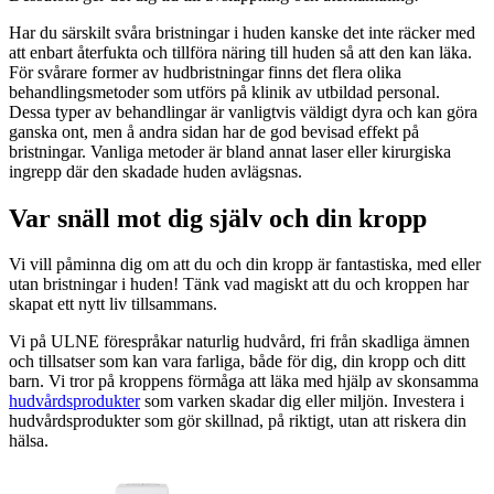
Har du särskilt svåra bristningar i huden kanske det inte räcker med
att enbart återfukta och tillföra näring till huden så att den kan läka.
För svårare former av hudbristningar finns det flera olika
behandlingsmetoder som utförs på klinik av utbildad personal.
Dessa typer av behandlingar är vanligtvis väldigt dyra och kan göra
ganska ont, men å andra sidan har de god bevisad effekt på
bristningar. Vanliga metoder är bland annat laser eller kirurgiska
ingrepp där den skadade huden avlägsnas.
Var snäll mot dig själv och din kropp
Vi vill påminna dig om att du och din kropp är fantastiska, med eller
utan bristningar i huden! Tänk vad magiskt att du och kroppen har
skapat ett nytt liv tillsammans.
Vi på ULNE förespråkar naturlig hudvård, fri från skadliga ämnen
och tillsatser som kan vara farliga, både för dig, din kropp och ditt
barn. Vi tror på kroppens förmåga att läka med hjälp av skonsamma
hudvårdsprodukter
som varken skadar dig eller miljön. Investera i
hudvårdsprodukter som gör skillnad, på riktigt, utan att riskera din
hälsa.