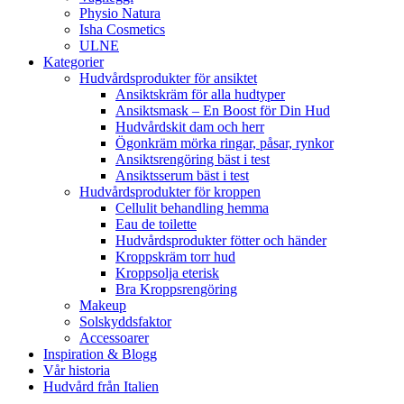
Physio Natura
Isha Cosmetics
ULNE
Kategorier
Hudvårdsprodukter för ansiktet
Ansiktskräm för alla hudtyper
Ansiktsmask – En Boost för Din Hud
Hudvårdskit dam och herr
Ögonkräm mörka ringar, påsar, rynkor
Ansiktsrengöring bäst i test
Ansiktsserum bäst i test
Hudvårdsprodukter för kroppen
Cellulit behandling hemma
Eau de toilette
Hudvårdsprodukter fötter och händer
Kroppskräm torr hud
Kroppsolja eterisk
Bra Kroppsrengöring
Makeup
Solskyddsfaktor
Accessoarer
Inspiration & Blogg
Vår historia
Hudvård från Italien