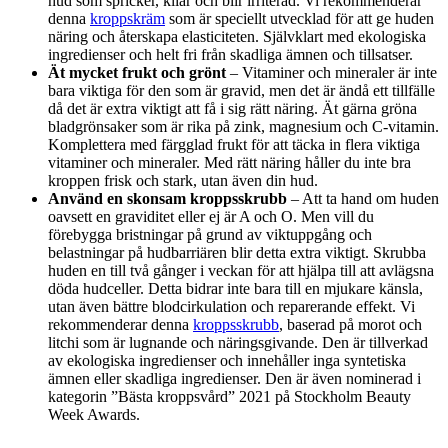
hud som spricker, kliar och blir irriterad. Vi rekommenderar
denna
kroppskräm
som är speciellt utvecklad för att ge huden
näring och återskapa elasticiteten. Självklart med ekologiska
ingredienser och helt fri från skadliga ämnen och tillsatser.
Ät mycket frukt och grönt
– Vitaminer och mineraler är inte
bara viktiga för den som är gravid, men det är ändå ett tillfälle
då det är extra viktigt att få i sig rätt näring. Ät gärna gröna
bladgrönsaker som är rika på zink, magnesium och C-vitamin.
Komplettera med färgglad frukt för att täcka in flera viktiga
vitaminer och mineraler. Med rätt näring håller du inte bra
kroppen frisk och stark, utan även din hud.
Använd en skonsam kroppsskrubb
– Att ta hand om huden
oavsett en graviditet eller ej är A och O. Men vill du
förebygga bristningar på grund av viktuppgång och
belastningar på hudbarriären blir detta extra viktigt. Skrubba
huden en till två gånger i veckan för att hjälpa till att avlägsna
döda hudceller. Detta bidrar inte bara till en mjukare känsla,
utan även bättre blodcirkulation och reparerande effekt. Vi
rekommenderar denna
kroppsskrubb
, baserad på morot och
litchi som är lugnande och näringsgivande. Den är tillverkad
av ekologiska ingredienser och innehåller inga syntetiska
ämnen eller skadliga ingredienser. Den är även nominerad i
kategorin ”Bästa kroppsvård” 2021 på Stockholm Beauty
Week Awards.