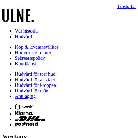
Trustpilot
Vår historia
Hudvård
Köp & leveransvillkor
Hur gör jag returer
Sekretesspolicy
Kundtjänst
Hudvård för torr hud
Hudvård för ansiktet
Hudvård för kroppen
Hudvård för män
Anti-aging
Varukorg