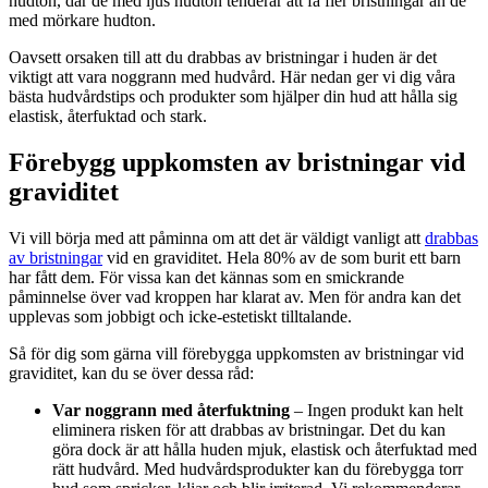
hudton, där de med ljus hudton tenderar att få fler bristningar än de
med mörkare hudton.
Oavsett orsaken till att du drabbas av bristningar i huden är det
viktigt att vara noggrann med hudvård. Här nedan ger vi dig våra
bästa hudvårdstips och produkter som hjälper din hud att hålla sig
elastisk, återfuktad och stark.
Förebygg uppkomsten av bristningar vid
graviditet
Vi vill börja med att påminna om att det är väldigt vanligt att
drabbas
av bristningar
vid en graviditet. Hela 80% av de som burit ett barn
har fått dem. För vissa kan det kännas som en smickrande
påminnelse över vad kroppen har klarat av. Men för andra kan det
upplevas som jobbigt och icke-estetiskt tilltalande.
Så för dig som gärna vill förebygga uppkomsten av bristningar vid
graviditet, kan du se över dessa råd:
Var noggrann med återfuktning
– Ingen produkt kan helt
eliminera risken för att drabbas av bristningar. Det du kan
göra dock är att hålla huden mjuk, elastisk och återfuktad med
rätt hudvård. Med hudvårdsprodukter kan du förebygga torr