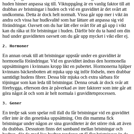
huden hinner anpassa sig till. Viktuppgång är en vanlig faktor till att
drabbas av bristningar i huden och vid en graviditet är det svårt att
undkomma. Detta är dock helt normalt. Vissa går upp mer i vikt än
andra och vissa har hudkvalité som har lättare att anpassa sig vid
förändringar. Oavsett om du har lätt eller svårt för att gå upp i vikt
kan du råka ut för bristningar i huden. Därför bör du ta hand om din
hud under graviditeten oavsett om du går upp mycket i vikt eller ej.
2.
Hormoner
En annan orsak till att bristningar uppstår under en graviditet är
hormonella förändringar. Vid en graviditet ändras den hormonella
uppsättningen i kvinnans kropp likt en pubertet. Hormonerna hjälper
kvinnans bäckenbotten att mjuka upp sig inför födseln, men drabbar
samtidigt hudens fibrer. Dessa blir mjuka och extra sårbara för
töjningar som kan leda till bristningar. Denna orsak är dock svår att
förebygga, eftersom den är påverkad av inre faktorer som inte går att
göra något åt och som är helt normala i graviditetsprocessen.
3.
Gener
En tredje sak som spelar roll ifall du får bristningar vid en graviditet
eller inte är din genetiska uppsättning. Om din mamma fick
bristningar under någon av sina graviditeter är det större risk att även
du drabbas. Dessutom finns det samband mellan bristningar och