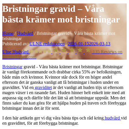
Bristningar gravid – Våra
bästa krämer mot bristningar
Home
/
Hudvård
/
Bristningar gravid – Våra bästa krämer mot
bristningar
Publicerad av:
ULNE redaktionen
|
2026-01-15
2026-03-13
Ulne Hudvård
135
Reviews on
ProvenExpert.com
Bristningar
gravid - Våra bästa krämer mot bristningar. Bristningar
är vanligt förekommande och drabbar cirka 55% av befolkningen,
både män och kvinnor. Kvinnor står dock för en högre andel
eftersom det är ganska vanligt att få bristningar i huden under en
graviditet. Vid en
graviditet
är det vanligt att huden töjs ut eftersom
magen växer i en rasande fart. Huden hinner helt enkelt inte med att
anpassa sig och därför blir det lätt så att bristningar uppstår. Men det
finns saker du kan göra för att hjälpa huden på traven och förebygga
bristningar innan det är för sent.
I den här artikeln ger vi dig våra bästa tips och råd kring
hudvård
vid
en graviditet, för att förebygga bristningar.