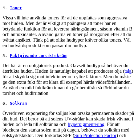
4. 
Toner
Vissa vill inte använda toners för att de uppfattas som aggressiva
mot huden. Men det är viktigt att poängtera att toner har en
betydande funktion för att leverera näringsämnen, såsom vitamin B
och antioxidanter. Använd gärna en toner på morgonen efter att du
tvättat ansiktet. Tänk på att olika hudtyper kräver olika toners. Väl
en hudvårdsprodukt som passar din hudtyp.
5. 
Fuktgivande ansiktskräm
Det här är en obligatorisk produkt. Oavsett hudtyp så behöver du
återfukta huden. Huden är naturligt kapabel att producera olja (
talg
)
för att skydda sig mot infektioner och yttre faktorer. Men du måste
ge den extra fukt för att klara till exempel hårda väderförhållanden.
Använd en mild fuktkräm innan du går hemifrån så förhindrar du
torrhet och hudirritation.
6. 
Solkräm
Överdriven exponering för solljus kan orsaka permanenta skador på
din hud. Det beror på att solens UV-strålar kan skada frisk vävnad i
huden och leda till solbränna och
hyperpigmentering
. För att
blockera den starka solen mitt på dagen, behöver du solkräm med
solskyddsfaktor. Den förkortas SPF (
Sun Protection Factor
) och