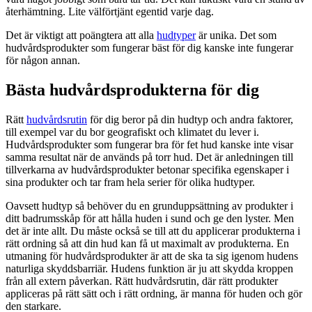
återhämtning. Lite välförtjänt egentid varje dag.
Det är viktigt att poängtera att alla
hudtyper
är unika. Det som
hudvårdsprodukter som fungerar bäst för dig kanske inte fungerar
för någon annan.
Bästa hudvårdsprodukterna för dig
Rätt
hudvårdsrutin
för dig beror på din hudtyp och andra faktorer,
till exempel var du bor geografiskt och klimatet du lever i.
Hudvårdsprodukter som fungerar bra för fet hud kanske inte visar
samma resultat när de används på torr hud. Det är anledningen till
tillverkarna av hudvårdsprodukter betonar specifika egenskaper i
sina produkter och tar fram hela serier för olika hudtyper.
Oavsett hudtyp så behöver du en grunduppsättning av produkter i
ditt badrumsskåp för att hålla huden i sund och ge den lyster. Men
det är inte allt. Du måste också se till att du applicerar produkterna i
rätt ordning så att din hud kan få ut maximalt av produkterna. En
utmaning för hudvårdsprodukter är att de ska ta sig igenom hudens
naturliga skyddsbarriär. Hudens funktion är ju att skydda kroppen
från all extern påverkan. Rätt hudvårdsrutin, där rätt produkter
appliceras på rätt sätt och i rätt ordning, är manna för huden och gör
den starkare.