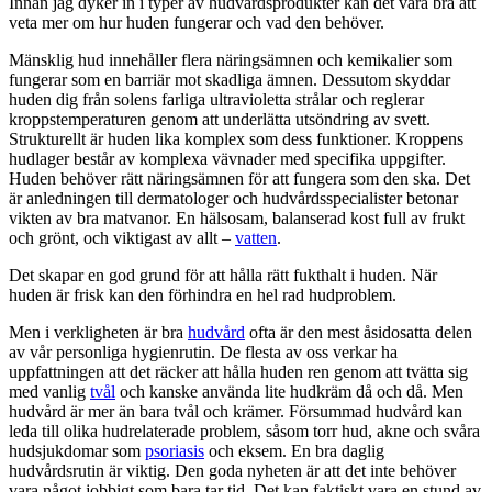
Innan jag dyker in i typer av hudvårdsprodukter kan det vara bra att
veta mer om hur huden fungerar och vad den behöver.
Mänsklig hud innehåller flera näringsämnen och kemikalier som
fungerar som en barriär mot skadliga ämnen. Dessutom skyddar
huden dig från solens farliga ultravioletta strålar och reglerar
kroppstemperaturen genom att underlätta utsöndring av svett.
Strukturellt är huden lika komplex som dess funktioner. Kroppens
hudlager består av komplexa vävnader med specifika uppgifter.
Huden behöver rätt näringsämnen för att fungera som den ska. Det
är anledningen till dermatologer och hudvårdsspecialister betonar
vikten av bra matvanor. En hälsosam, balanserad kost full av frukt
och grönt, och viktigast av allt –
vatten
.
Det skapar en god grund för att hålla rätt fukthalt i huden. När
huden är frisk kan den förhindra en hel rad hudproblem.
Men i verkligheten är bra
hudvård
ofta är den mest åsidosatta delen
av vår personliga hygienrutin. De flesta av oss verkar ha
uppfattningen att det räcker att hålla huden ren genom att tvätta sig
med vanlig
tvål
och kanske använda lite hudkräm då och då. Men
hudvård är mer än bara tvål och krämer. Försummad hudvård kan
leda till olika hudrelaterade problem, såsom torr hud, akne och svåra
hudsjukdomar som
psoriasis
och eksem. En bra daglig
hudvårdsrutin är viktig. Den goda nyheten är att det inte behöver
vara något jobbigt som bara tar tid. Det kan faktiskt vara en stund av