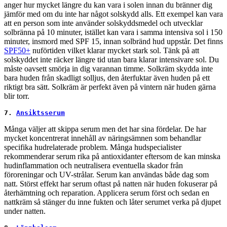
anger hur mycket längre du kan vara i solen innan du bränner dig
jämför med om du inte har något solskydd alls. Ett exempel kan vara
att en person som inte använder solskyddsmedel och utvecklar
solbränna på 10 minuter, istället kan vara i samma intensiva sol i 150
minuter, insmord med SPF 15, innan solbränd hud uppstår. Det finns
SPF50+
nuförtiden vilket klarar mycket stark sol. Tänk på att
solskyddet inte räcker längre tid utan bara klarar intensivare sol. Du
måste oavsett smörja in dig varannan timme. Solkräm skydda inte
bara huden från skadligt solljus, den återfuktar även huden på ett
riktigt bra sätt. Solkräm är perfekt även på vintern när huden gärna
blir torr.
7. 
Ansiktsserum
Många väljer att skippa serum men det har sina fördelar. De har
mycket koncentrerat innehåll av näringsämnen som behandlar
specifika hudrelaterade problem. Många hudspecialister
rekommenderar serum rika på antioxidanter eftersom de kan minska
hudinflammation och neutralisera eventuella skador från
föroreningar och UV-strålar. Serum kan användas både dag som
natt. Störst effekt har serum oftast på natten när huden fokuserar på
återhämtning och reparation. Applicera serum först och sedan en
nattkräm så stänger du inne fukten och låter serumet verka på djupet
under natten.