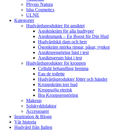
Physio Natura
Isha Cosmetics
ULNE
Kategorier
Hudvårdsprodukter för ansiktet
Ansiktskräm för alla hudtyper
Ansiktsmask – En Boost för Din Hud
Hudvårdskit dam och herr
Ögonkräm mörka ringar, påsar, rynkor
Ansiktsrengöring bäst i test
Ansiktsserum bäst i test
Hudvårdsprodukter för kroppen
Cellulit behandling hemma
Eau de toilette
Hudvårdsprodukter fötter och händer
Kroppskräm torr hud
Kroppsolja eterisk
Bra Kroppsrengöring
Makeup
Solskyddsfaktor
Accessoarer
Inspiration & Blogg
Vår historia
Hudvård från Italien