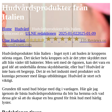
Hudvårdsprodukter från
Italien
Home
/
Hudvård
/
Hudvårdsprodukter från Italien
Publicerad av:
ULNE redaktionen
|
2025-01-02
2025-01-09
Ulne Hudvård
135
Reviews on
ProvenExpert.com
Hudvårdsprodukter från Italien - Inget nytt i att huden är kroppens
största organ. Det täcker hela kroppen och är det yttre skyddet mot
allt från väder till bakterier. Men sett med de ögonen, kan det vara en
god idé att underhålla denna skyddsbarriär, eller hur? Hudvård är
inte bara ett begrepp. Det är en hel industri med produkter och
kunniga personer med långa utbildningar. Hudvård är stort och
viktigt.
Grunden till sund hud börjar med dig i vardagen. Här går jag
igenom de bästa hudvårdsprodukterna du bör ha hemma och vad
dessa gör så att du skapar en bra grund för frisk hud med härlig
lyster.