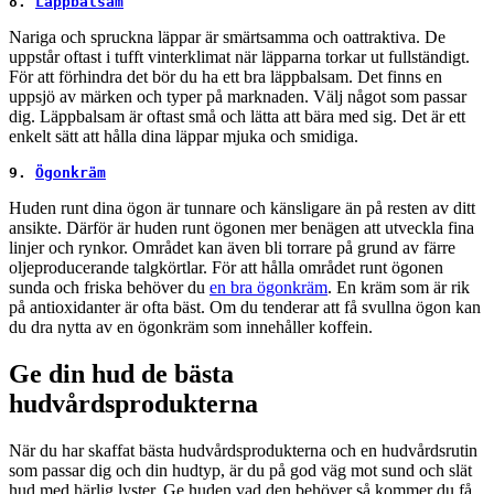
8. 
Läppbalsam
Nariga och spruckna läppar är smärtsamma och oattraktiva. De
uppstår oftast i tufft vinterklimat när läpparna torkar ut fullständigt.
För att förhindra det bör du ha ett bra läppbalsam. Det finns en
uppsjö av märken och typer på marknaden. Välj något som passar
dig. Läppbalsam är oftast små och lätta att bära med sig. Det är ett
enkelt sätt att hålla dina läppar mjuka och smidiga.
9. 
Ögonkräm
Huden runt dina ögon är tunnare och känsligare än på resten av ditt
ansikte. Därför är huden runt ögonen mer benägen att utveckla fina
linjer och rynkor. Området kan även bli torrare på grund av färre
oljeproducerande talgkörtlar. För att hålla området runt ögonen
sunda och friska behöver du
en bra ögonkräm
. En kräm som är rik
på antioxidanter är ofta bäst. Om du tenderar att få svullna ögon kan
du dra nytta av en ögonkräm som innehåller koffein.
Ge din hud de bästa
hudvårdsprodukterna
När du har skaffat bästa hudvårdsprodukterna och en hudvårdsrutin
som passar dig och din hudtyp, är du på god väg mot sund och slät
hud med härlig lyster. Ge huden vad den behöver så kommer du få