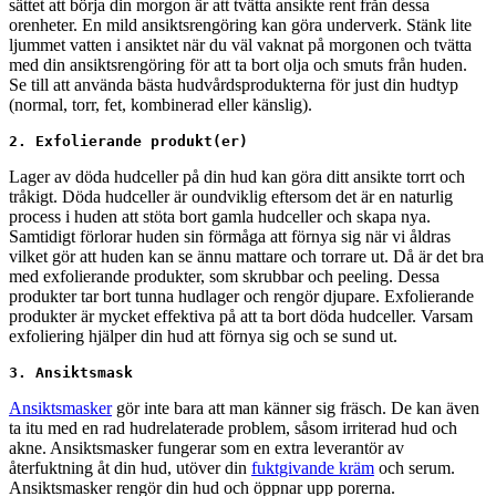
sättet att börja din morgon är att tvätta ansikte rent från dessa
orenheter. En mild ansiktsrengöring kan göra underverk. Stänk lite
ljummet vatten i ansiktet när du väl vaknat på morgonen och tvätta
med din ansiktsrengöring för att ta bort olja och smuts från huden.
Se till att använda bästa hudvårdsprodukterna för just din hudtyp
(normal, torr, fet, kombinerad eller känslig).
2. Exfolierande produkt(er)
Lager av döda hudceller på din hud kan göra ditt ansikte torrt och
tråkigt. Döda hudceller är oundviklig eftersom det är en naturlig
process i huden att stöta bort gamla hudceller och skapa nya.
Samtidigt förlorar huden sin förmåga att förnya sig när vi åldras
vilket gör att huden kan se ännu mattare och torrare ut. Då är det bra
med exfolierande produkter, som skrubbar och peeling. Dessa
produkter tar bort tunna hudlager och rengör djupare. Exfolierande
produkter är mycket effektiva på att ta bort döda hudceller. Varsam
exfoliering hjälper din hud att förnya sig och se sund ut.
3. Ansiktsmask
Ansiktsmasker
gör inte bara att man känner sig fräsch. De kan även
ta itu med en rad hudrelaterade problem, såsom irriterad hud och
akne. Ansiktsmasker fungerar som en extra leverantör av
återfuktning åt din hud, utöver din
fuktgivande kräm
och serum.
Ansiktsmasker rengör din hud och öppnar upp porerna.