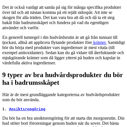
Det är också vanligt att samla på sig för många specifika produkter
över tid och att nästan komma på ett rejält sidospår. Att inte se
skogen för alla träden. Det kan vara bra att då och då ta ett steg
bakåt från badrumsskåpet och fundera på vad du egentligen
använder och varför.
En generell tumregel i din hudvårdsrutin är att gå från tunnast till
tjockast, alltså att applicera flytande produkter före
krämer.
Samtidigt
bör du börja med produkter vars ingredienser är mest vitala (till
exempel antioxidanter). Sedan kan du gå vidare till återfuktande och
mjukgörande krämer som då ligger ytterst på huden och kapslar in
värdefulla aktiva ingredienser.
9 typer av bra hudvårdsprodukter du bör
ha i badrumsskåpet
Här är de mest grundläggande kategorierna av hudvårdsprodukter
som du bör använda.
1. 
Ansiktsrengöring
Du bör ha en bra ansiktsrengöring för att starta din morgonrutin. Din
hud stöter bort föroreningar genom huden när du sover. Det bästa