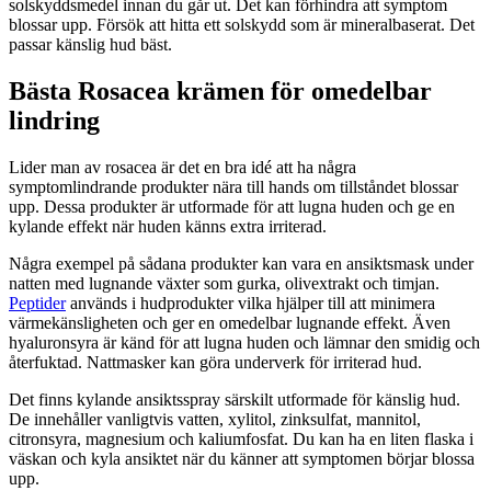
solskyddsmedel innan du går ut. Det kan förhindra att symptom
blossar upp. Försök att hitta ett solskydd som är mineralbaserat. Det
passar känslig hud bäst.
Bästa Rosacea krämen för omedelbar
lindring
Lider man av rosacea är det en bra idé att ha några
symptomlindrande produkter nära till hands om tillståndet blossar
upp. Dessa produkter är utformade för att lugna huden och ge en
kylande effekt när huden känns extra irriterad.
Några exempel på sådana produkter kan vara en ansiktsmask under
natten med lugnande växter som gurka, olivextrakt och timjan.
Peptider
används i hudprodukter vilka hjälper till att minimera
värmekänsligheten och ger en omedelbar lugnande effekt. Även
hyaluronsyra är känd för att lugna huden och lämnar den smidig och
återfuktad. Nattmasker kan göra underverk för irriterad hud.
Det finns kylande ansiktsspray särskilt utformade för känslig hud.
De innehåller vanligtvis vatten, xylitol, zinksulfat, mannitol,
citronsyra, magnesium och kaliumfosfat. Du kan ha en liten flaska i
väskan och kyla ansiktet när du känner att symptomen börjar blossa
upp.