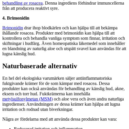
behandling av rosacea
. Denna ingrediens förhindrar immuncellerna
från att producera reaktivt syre.
4. Brimonidin
Brimonidin
drar ihop blodkärlen och kan hjälpa till att bekämpa
ihållande rosacea. Produkter med brimonidin kan hjälpa till att
kontrollera och behandla vanliga symptom som finnar, irritation och
skiftningar i hudfärg. Även homeopatiska läkemedel som innehåller
en blandning av naturlig aloe och utspätt svavel kan användas för att
lugna känslig hud.
Naturbaserade alternativ
En hel del ekologiska varumärken säljer antiinflammatoriska
fuktgivande krämer för de som kämpar med rosacea. Dessa
produkter kan också användas för behandling av känslig hud, akne,
eksem och torr hud. Fuktkrämerna kan innehålla
metylsulfonylmetan (MSM)
och aloe vera och även andra naturliga
ingredienser. Användningen av dessa krämer kan hjälpa att lugna
irritation och rodnad utan biverkningar.
Några av fördelarna med att använda dessa produkter kan vara:
Reducerad irritation och inflammation