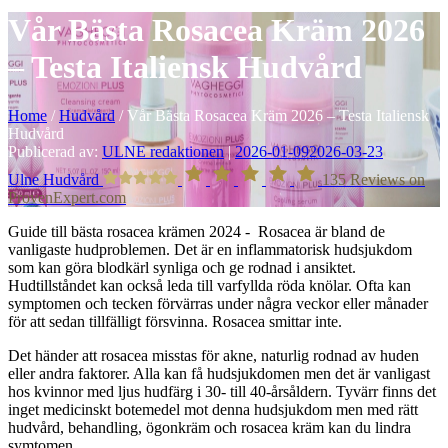
Vår Bästa Rosacea Kräm 2026
– Testa Italiensk Hudvård
Home
/
Hudvård
/
Vår Bästa Rosacea Kräm 2026 – Testa Italiensk
Hudvård
Publicerad av:
ULNE redaktionen
|
2026-01-09
2026-03-23
Ulne Hudvård
135
Reviews on
ProvenExpert.com
Guide till bästa rosacea krämen 2024 - Rosacea är bland de
vanligaste hudproblemen. Det är en inflammatorisk hudsjukdom
som kan göra blodkärl synliga och ge rodnad i ansiktet.
Hudtillståndet kan också leda till varfyllda röda knölar. Ofta kan
symptomen och tecken förvärras under några veckor eller månader
för att sedan tillfälligt försvinna. Rosacea smittar inte.
Det händer att rosacea misstas för akne, naturlig rodnad av huden
eller andra faktorer. Alla kan få hudsjukdomen men det är vanligast
hos kvinnor med ljus hudfärg i 30- till 40-årsåldern. Tyvärr finns det
inget medicinskt botemedel mot denna hudsjukdom men med rätt
hudvård, behandling, ögonkräm och rosacea kräm kan du lindra
symtomen.