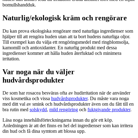
bomullshandduk.
Naturlig/ekologisk kräm och rengörare
Du kan prova ekologiska rengörare med naturliga ingredienser som
hjälper till att rengöra huden utan att ta bort hudens naturliga oljor.
Till exempel kan du välja ett rengöringsmedel med ringblomsolja,
kamomill och antioxidanter. En naturlig produkt med dessa
ingredienser kommer att hålla huden återfuktad och minimera
irritation.
Var noga när du väljer
hudvårdsprodukter
De som har rosacea besväras ofta av hudirritation när de använder
viss kosmetika och vissa
hudvårdsprodukter
. Du måste vara noga
med ditt val av smink och hudvårdsprodukter även om du fått till en
bra rutin med
solskydd
,
mild rengöring
och
fuktgivande produkter
.
Läsa noga innehållsförteckningarna innan du gör ett köp.
Anledningen är att det finns en hel del ingredienser som kan irritera
din hud och få dina symtom att blossa upp.