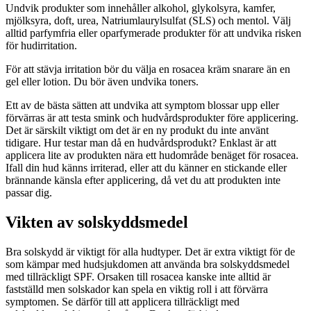
Undvik produkter som innehåller alkohol, glykolsyra, kamfer,
mjölksyra, doft, urea, Natriumlaurylsulfat (SLS) och mentol. Välj
alltid parfymfria eller oparfymerade produkter för att undvika risken
för hudirritation.
För att stävja irritation bör du välja en rosacea kräm snarare än en
gel eller lotion. Du bör även undvika toners.
Ett av de bästa sätten att undvika att symptom blossar upp eller
förvärras är att testa smink och hudvårdsprodukter före applicering.
Det är särskilt viktigt om det är en ny produkt du inte använt
tidigare. Hur testar man då en hudvårdsprodukt? Enklast är att
applicera lite av produkten nära ett hudområde benäget för rosacea.
Ifall din hud känns irriterad, eller att du känner en stickande eller
brännande känsla efter applicering, då vet du att produkten inte
passar dig.
Vikten av solskyddsmedel
Bra solskydd är viktigt för alla hudtyper. Det är extra viktigt för de
som kämpar med hudsjukdomen att använda bra solskyddsmedel
med tillräckligt SPF. Orsaken till rosacea kanske inte alltid är
fastställd men solskador kan spela en viktig roll i att förvärra
symptomen. Se därför till att applicera tillräckligt med