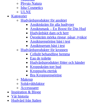
Physio Natura
Isha Cosmetics
ULNE
Kategorier
Hudvårdsprodukter för ansiktet
Ansiktskräm för alla hudtyper
Ansiktsmask – En Boost för Din Hud
Hudvårdskit dam och herr
Ögonkräm mörka ringar, påsar, rynkor
Ansiktsrengöring bäst i test
Ansiktsserum bäst i test
Hudvårdsprodukter för kroppen
Cellulit behandling hemma
Eau de toilette
Hudvårdsprodukter fötter och händer
Kroppskräm torr hud
Kroppsolja eterisk
Bra Kroppsrengöring
Makeup
Solskyddsfaktor
Accessoarer
Inspiration & Blogg
Vår historia
Hudvård från Italien