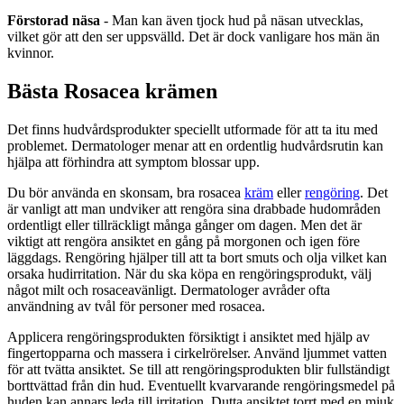
Förstorad näsa
- Man kan även tjock hud på näsan utvecklas,
vilket gör att den ser uppsvälld. Det är dock vanligare hos män än
kvinnor.
Bästa Rosacea krämen
Det finns hudvårdsprodukter speciellt utformade för att ta itu med
problemet. Dermatologer menar att en ordentlig hudvårdsrutin kan
hjälpa att förhindra att symptom blossar upp.
Du bör använda en skonsam, bra rosacea
kräm
eller
rengöring
. Det
är vanligt att man undviker att rengöra sina drabbade hudområden
ordentligt eller tillräckligt många gånger om dagen. Men det är
viktigt att rengöra ansiktet en gång på morgonen och igen före
läggdags. Rengöring hjälper till att ta bort smuts och olja vilket kan
orsaka hudirritation. När du ska köpa en rengöringsprodukt, välj
något milt och rosaceavänligt. Dermatologer avråder ofta
användning av tvål för personer med rosacea.
Applicera rengöringsprodukten försiktigt i ansiktet med hjälp av
fingertopparna och massera i cirkelrörelser. Använd ljummet vatten
för att tvätta ansiktet. Se till att rengöringsprodukten blir fullständigt
borttvättad från din hud. Eventuellt kvarvarande rengöringsmedel på
huden kan annars leda till irritation. Dutta ansiktet torrt med en mjuk