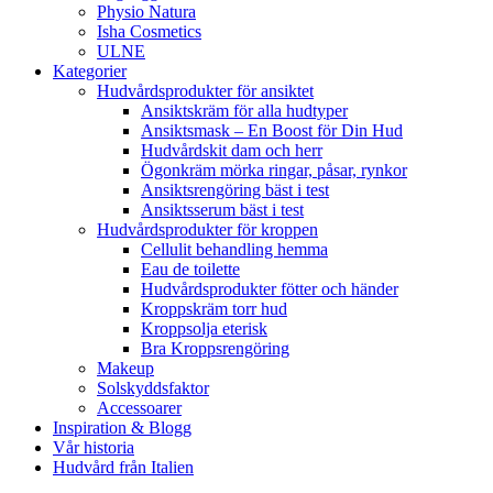
Physio Natura
Isha Cosmetics
ULNE
Kategorier
Hudvårdsprodukter för ansiktet
Ansiktskräm för alla hudtyper
Ansiktsmask – En Boost för Din Hud
Hudvårdskit dam och herr
Ögonkräm mörka ringar, påsar, rynkor
Ansiktsrengöring bäst i test
Ansiktsserum bäst i test
Hudvårdsprodukter för kroppen
Cellulit behandling hemma
Eau de toilette
Hudvårdsprodukter fötter och händer
Kroppskräm torr hud
Kroppsolja eterisk
Bra Kroppsrengöring
Makeup
Solskyddsfaktor
Accessoarer
Inspiration & Blogg
Vår historia
Hudvård från Italien