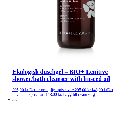
Ekologisk duschgel – BIO+ Lenitive
shower/bath cleanser with linseed oil
295,00
kr
Det ursprungliga priset var: 295,00 kr.
148,00
kr
Det
nuvarande priset är: 148,00 kr.
Lägg till i varukorg