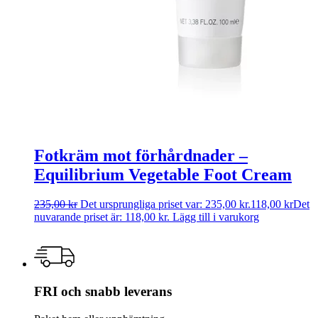
Fotkräm mot förhårdnader –
Equilibrium Vegetable Foot Cream
235,00
kr
Det ursprungliga priset var: 235,00 kr.
118,00
kr
Det
nuvarande priset är: 118,00 kr.
Lägg till i varukorg
FRI och snabb leverans