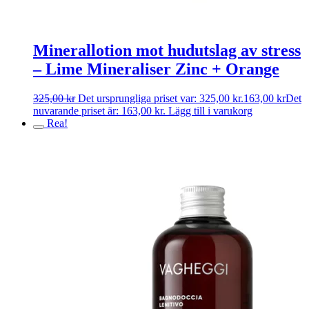
Minerallotion mot hudutslag av stress
– Lime Mineraliser Zinc + Orange
325,00
kr
Det ursprungliga priset var: 325,00 kr.
163,00
kr
Det
nuvarande priset är: 163,00 kr.
Lägg till i varukorg
Rea!