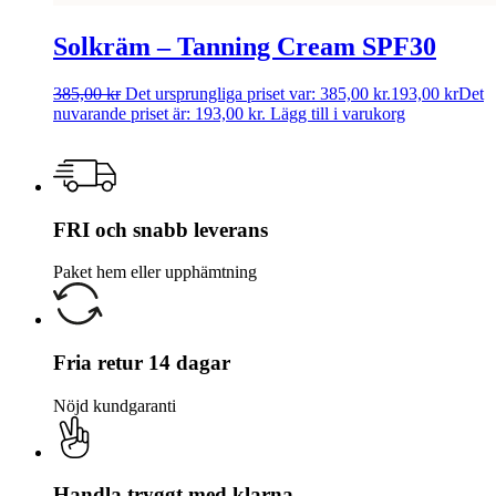
Solkräm – Tanning Cream SPF30
385,00
kr
Det ursprungliga priset var: 385,00 kr.
193,00
kr
Det
nuvarande priset är: 193,00 kr.
Lägg till i varukorg
FRI och snabb leverans
Paket hem eller upphämtning
Fria retur 14 dagar
Nöjd kundgaranti
Handla tryggt med klarna