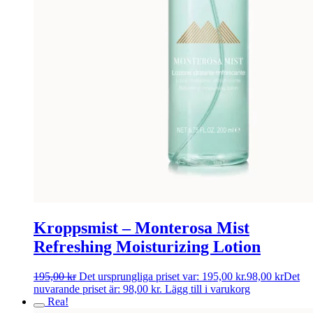
Kroppsmist – Monterosa Mist
Refreshing Moisturizing Lotion
195,00
kr
Det ursprungliga priset var: 195,00 kr.
98,00
kr
Det
nuvarande priset är: 98,00 kr.
Lägg till i varukorg
Rea!