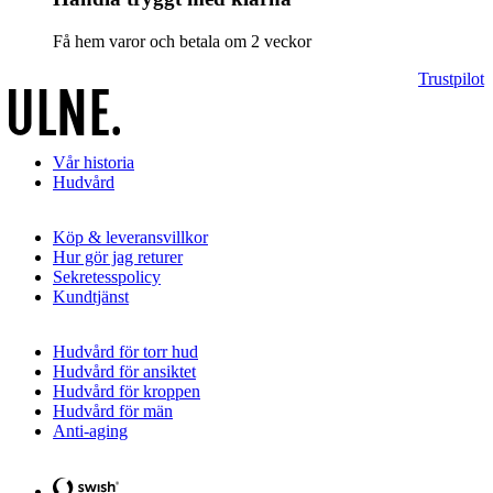
Få hem varor och betala om 2 veckor
Trustpilot
Vår historia
Hudvård
Köp & leveransvillkor
Hur gör jag returer
Sekretesspolicy
Kundtjänst
Hudvård för torr hud
Hudvård för ansiktet
Hudvård för kroppen
Hudvård för män
Anti-aging