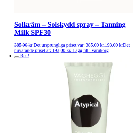
Solkräm – Solskydd spray – Tanning
Milk SPF30
385,00
kr
Det ursprungliga priset var: 385,00 kr.
193,00
kr
Det
nuvarande priset är: 193,00 kr.
Lägg till i varukorg
Rea!