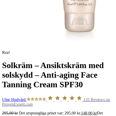
Rea!
Solkräm – Ansiktskräm med
solskydd – Anti-aging Face
Tanning Cream SPF30
Ulne Hudvård
135
Reviews on
ProvenExpert.com
295,00
kr
Det ursprungliga priset var: 295,00 kr.
148,00
kr
Det