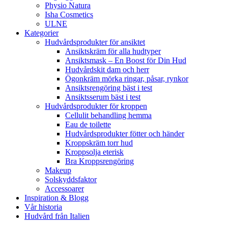
Physio Natura
Isha Cosmetics
ULNE
Kategorier
Hudvårdsprodukter för ansiktet
Ansiktskräm för alla hudtyper
Ansiktsmask – En Boost för Din Hud
Hudvårdskit dam och herr
Ögonkräm mörka ringar, påsar, rynkor
Ansiktsrengöring bäst i test
Ansiktsserum bäst i test
Hudvårdsprodukter för kroppen
Cellulit behandling hemma
Eau de toilette
Hudvårdsprodukter fötter och händer
Kroppskräm torr hud
Kroppsolja eterisk
Bra Kroppsrengöring
Makeup
Solskyddsfaktor
Accessoarer
Inspiration & Blogg
Vår historia
Hudvård från Italien