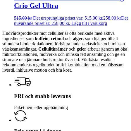
Crio Gel Ultra
515,00
kr
Det ursprungliga priset var: 515,00 kr.
258,00
kr
Det
nuvarande priset är: 258,00 kr.
Lägg till i varukorg
Hudvårdsprodukter mot celluliter är ofta berikade med aktiva
ingredienser som
koffein
,
retinol
och
alger
, som hjälper till att
stimulera blodcirkulationen, förbättra hudens elasticitet och minska
vätskeansamlingar.
Cellulitkrämer
och
geler
arbetar genom att öka
mikrocirkulationen, motverka och minska fett ansamling och ge en
stramare och jämnare hudstruktur över tid. För bästa resultat
rekommenderas regelbundet bruk i kombination med en hälsosam
livsstil, inklusive motion och bra kost.
FRI och snabb leverans
Paket hem eller upphämtning