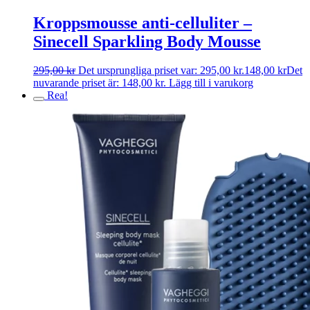
Kroppsmousse anti-celluliter –
Sinecell Sparkling Body Mousse
295,00
kr
Det ursprungliga priset var: 295,00 kr.
148,00
kr
Det
nuvarande priset är: 148,00 kr.
Lägg till i varukorg
Rea!