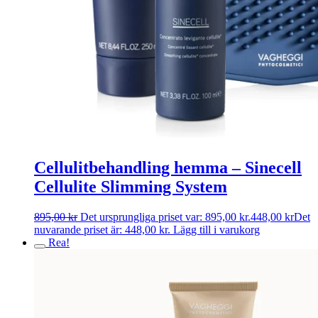
Cellulitbehandling hemma – Sinecell
Cellulite Slimming System
895,00
kr
Det ursprungliga priset var: 895,00 kr.
448,00
kr
Det
nuvarande priset är: 448,00 kr.
Lägg till i varukorg
Rea!