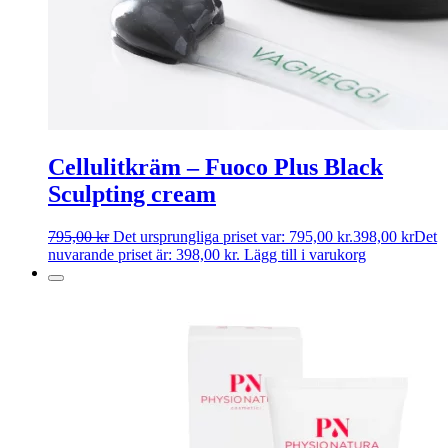
Cellulitkräm – Fuoco Plus Black
Sculpting cream
795,00
kr
Det ursprungliga priset var: 795,00 kr.
398,00
kr
Det
nuvarande priset är: 398,00 kr.
Lägg till i varukorg