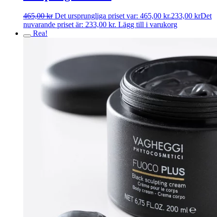
465,00
kr
Det ursprungliga priset var: 465,00 kr.
233,00
kr
Det
nuvarande priset är: 233,00 kr.
Lägg till i varukorg
Rea!