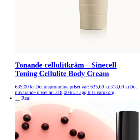
Tonande cellulitkräm – Sinecell
Toning Cellulite Body Cream
635,00
kr
Det ursprungliga priset var: 635,00 kr.
318,00
kr
Det
nuvarande priset är: 318,00 kr.
Lägg till i varukorg
Rea!