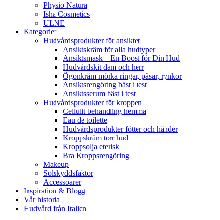
Physio Natura
Isha Cosmetics
ULNE
Kategorier
Hudvårdsprodukter för ansiktet
Ansiktskräm för alla hudtyper
Ansiktsmask – En Boost för Din Hud
Hudvårdskit dam och herr
Ögonkräm mörka ringar, påsar, rynkor
Ansiktsrengöring bäst i test
Ansiktsserum bäst i test
Hudvårdsprodukter för kroppen
Cellulit behandling hemma
Eau de toilette
Hudvårdsprodukter fötter och händer
Kroppskräm torr hud
Kroppsolja eterisk
Bra Kroppsrengöring
Makeup
Solskyddsfaktor
Accessoarer
Inspiration & Blogg
Vår historia
Hudvård från Italien