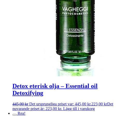
Detox eterisk olja – Essential oil
Detoxifying
445,00
kr
Det ursprungliga priset var: 445,00 kr.
223,00
kr
Det
nuvarande priset är: 223,00 kr.
Lägg till i varukorg
Rea!