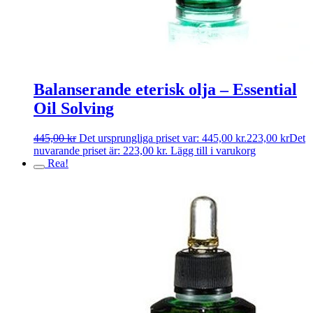
Balanserande eterisk olja – Essential
Oil Solving
445,00
kr
Det ursprungliga priset var: 445,00 kr.
223,00
kr
Det
nuvarande priset är: 223,00 kr.
Lägg till i varukorg
Rea!