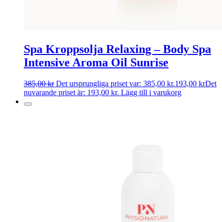
Spa Kroppsolja Relaxing – Body Spa
Intensive Aroma Oil Sunrise
385,00
kr
Det ursprungliga priset var: 385,00 kr.
193,00
kr
Det
nuvarande priset är: 193,00 kr.
Lägg till i varukorg