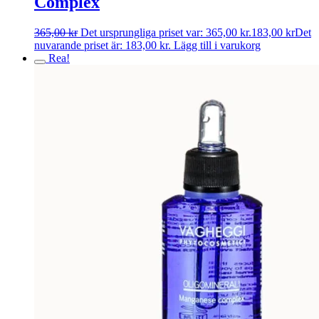
Complex
365,00
kr
Det ursprungliga priset var: 365,00 kr.
183,00
kr
Det
nuvarande priset är: 183,00 kr.
Lägg till i varukorg
Rea!