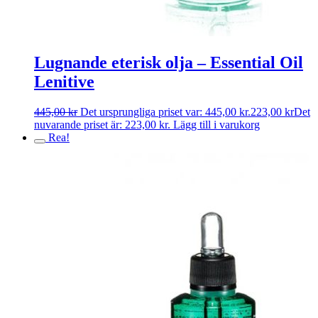
Lugnande eterisk olja – Essential Oil
Lenitive
445,00
kr
Det ursprungliga priset var: 445,00 kr.
223,00
kr
Det
nuvarande priset är: 223,00 kr.
Lägg till i varukorg
Rea!