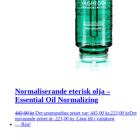
Normaliserande eterisk olja –
Essential Oil Normalizing
445,00
kr
Det ursprungliga priset var: 445,00 kr.
223,00
kr
Det
nuvarande priset är: 223,00 kr.
Lägg till i varukorg
Rea!