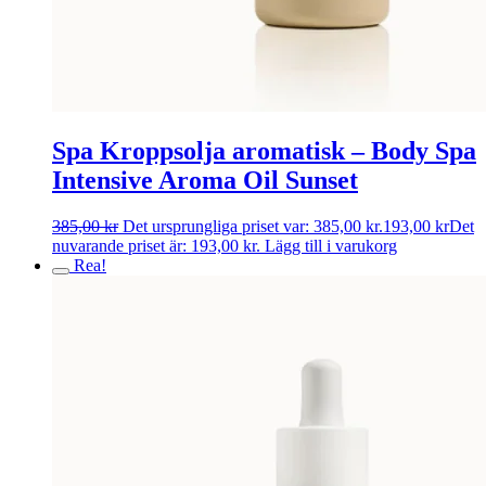
Spa Kroppsolja aromatisk – Body Spa
Intensive Aroma Oil Sunset
385,00
kr
Det ursprungliga priset var: 385,00 kr.
193,00
kr
Det
nuvarande priset är: 193,00 kr.
Lägg till i varukorg
Rea!