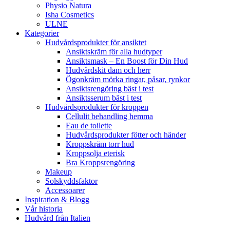
Physio Natura
Isha Cosmetics
ULNE
Kategorier
Hudvårdsprodukter för ansiktet
Ansiktskräm för alla hudtyper
Ansiktsmask – En Boost för Din Hud
Hudvårdskit dam och herr
Ögonkräm mörka ringar, påsar, rynkor
Ansiktsrengöring bäst i test
Ansiktsserum bäst i test
Hudvårdsprodukter för kroppen
Cellulit behandling hemma
Eau de toilette
Hudvårdsprodukter fötter och händer
Kroppskräm torr hud
Kroppsolja eterisk
Bra Kroppsrengöring
Makeup
Solskyddsfaktor
Accessoarer
Inspiration & Blogg
Vår historia
Hudvård från Italien