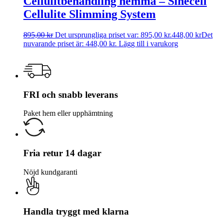
Cellulitbehandling hemma – Sinecell
Cellulite Slimming System
895,00
kr
Det ursprungliga priset var: 895,00 kr.
448,00
kr
Det
nuvarande priset är: 448,00 kr.
Lägg till i varukorg
FRI och snabb leverans
Paket hem eller upphämtning
Fria retur 14 dagar
Nöjd kundgaranti
Handla tryggt med klarna