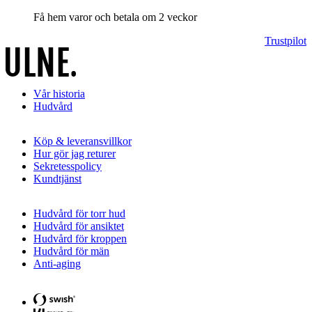
Få hem varor och betala om 2 veckor
Trustpilot
Vår historia
Hudvård
Köp & leveransvillkor
Hur gör jag returer
Sekretesspolicy
Kundtjänst
Hudvård för torr hud
Hudvård för ansiktet
Hudvård för kroppen
Hudvård för män
Anti-aging