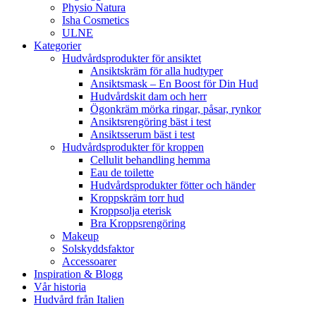
Physio Natura
Isha Cosmetics
ULNE
Kategorier
Hudvårdsprodukter för ansiktet
Ansiktskräm för alla hudtyper
Ansiktsmask – En Boost för Din Hud
Hudvårdskit dam och herr
Ögonkräm mörka ringar, påsar, rynkor
Ansiktsrengöring bäst i test
Ansiktsserum bäst i test
Hudvårdsprodukter för kroppen
Cellulit behandling hemma
Eau de toilette
Hudvårdsprodukter fötter och händer
Kroppskräm torr hud
Kroppsolja eterisk
Bra Kroppsrengöring
Makeup
Solskyddsfaktor
Accessoarer
Inspiration & Blogg
Vår historia
Hudvård från Italien