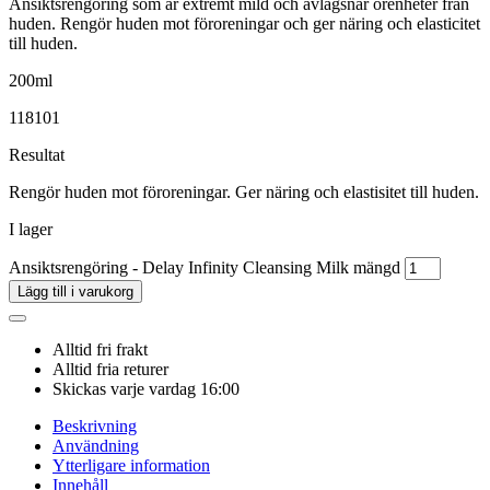
Ansiktsrengöring som är extremt mild och avlägsnar orenheter från
huden. Rengör huden mot föroreningar och ger näring och elasticitet
till huden.
200ml
118101
Resultat
Rengör huden mot föroreningar. Ger näring och elastisitet till huden.
I lager
Ansiktsrengöring - Delay Infinity Cleansing Milk mängd
Lägg till i varukorg
Alltid fri frakt
Alltid fria returer
Skickas varje vardag 16:00
Beskrivning
Användning
Ytterligare information
Innehåll