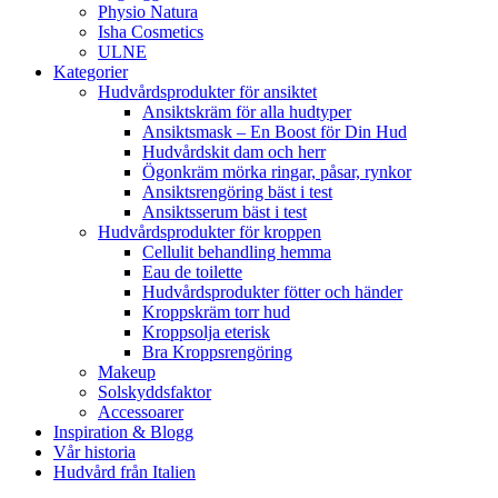
Physio Natura
Isha Cosmetics
ULNE
Kategorier
Hudvårdsprodukter för ansiktet
Ansiktskräm för alla hudtyper
Ansiktsmask – En Boost för Din Hud
Hudvårdskit dam och herr
Ögonkräm mörka ringar, påsar, rynkor
Ansiktsrengöring bäst i test
Ansiktsserum bäst i test
Hudvårdsprodukter för kroppen
Cellulit behandling hemma
Eau de toilette
Hudvårdsprodukter fötter och händer
Kroppskräm torr hud
Kroppsolja eterisk
Bra Kroppsrengöring
Makeup
Solskyddsfaktor
Accessoarer
Inspiration & Blogg
Vår historia
Hudvård från Italien