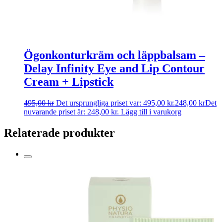
Ögonkonturkräm och läppbalsam –
Delay Infinity Eye and Lip Contour
Cream + Lipstick
495,00
kr
Det ursprungliga priset var: 495,00 kr.
248,00
kr
Det
nuvarande priset är: 248,00 kr.
Lägg till i varukorg
Relaterade produkter