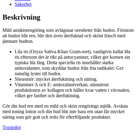
Säkerhet
Beskrivning
Mild ansiktsrengöring som avlägsnar orenheter från huden. Förutom
att huden blir ren, blir den även återfuktad och skönt fräsch med
jämnare hudton.
Lila ris (Oryza Sativa-Khao Gram-sort), vanligtvis kallat lila
ris eftersom det är rikt på antocyaniner, vilket ger kornen sin
typiska lila färg. Detta speciella ris innehåller starka
antioxidanter, som skyddar huden från fria radikaler.
Ger
naturlig lyster till huden.
Sheasmör: mycket återfuktning och näring.
Vitaminer A och E:
antioxidantverkan, stimulerar
produktionen av kollagen och håller kvar vatten i vävnaden,
vilket ger fasthet och återfuktning.
Gör din hud ren med en mild och skön rengörings mjölk. Avsluta
med toning lotion och din hud blir inte bara ren utan får mycket
näring som gör gott och redo för efterföljande produkter.
Trustpilot