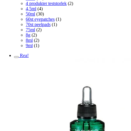
4 produkter teststorlek
(2)
4,5ml
(4)
50ml
(30)
60st eyepatches
(1)
70st peelpads
(1)
75ml
(2)
8g
(2)
8ml
(2)
9ml
(1)
Rea!