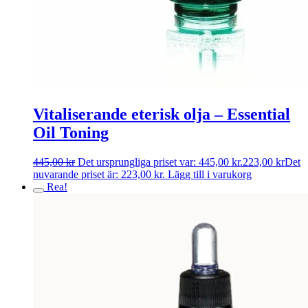
Vitaliserande eterisk olja – Essential
Oil Toning
445,00
kr
Det ursprungliga priset var: 445,00 kr.
223,00
kr
Det
nuvarande priset är: 223,00 kr.
Lägg till i varukorg
Rea!