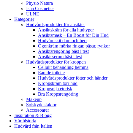
Physio Natura
Isha Cosmetics
ULNE
Kategorier
Hudvårdsprodukter för ansiktet
Ansiktskräm för alla hudtyper
Ansiktsmask – En Boost för Din Hud
Hudvårdskit dam och herr
Ögonkräm mörka ringar, påsar, rynkor
Ansiktsrengöring bäst i test
Ansiktsserum bäst i test
Hudvårdsprodukter för kroppen
Cellulit behandling hemma
Eau de toilette
Hudvårdsprodukter fötter och händer
Kroppskräm torr hud
Kroppsolja eterisk
Bra Kroppsrengöring
Makeup
Solskyddsfaktor
Accessoarer
Inspiration & Blogg
Vår historia
Hudvård från Italien