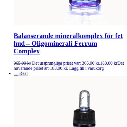
Balanserande mineralkomplex för fet
hud – Oligominerali Ferrum
Complex
365,00
kr
Det ursprungliga priset var: 365,00 kr.
183,00
kr
Det
nuvarande priset är: 183,00 kr.
Lägg till i varukorg
Rea!