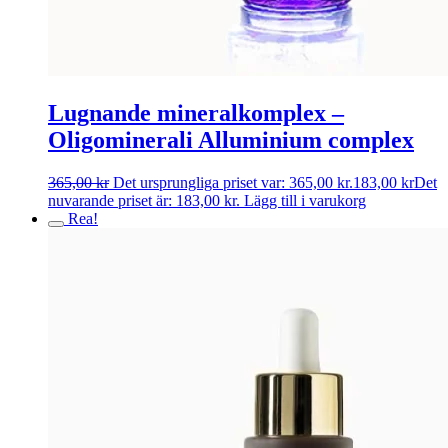
Lugnande mineralkomplex –
Oligominerali Alluminium complex
365,00
kr
Det ursprungliga priset var: 365,00 kr.
183,00
kr
Det
nuvarande priset är: 183,00 kr.
Lägg till i varukorg
Rea!