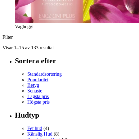
Vagheggi
Filter
Visar 1–15 av 133 resultat
Sortera efter
Standardsortering
Popularitet
Betyg
Senaste
Lägsta pris
Högsta pris
Hudtyp
Fet hud
(4)
Känslig Hud
(8)