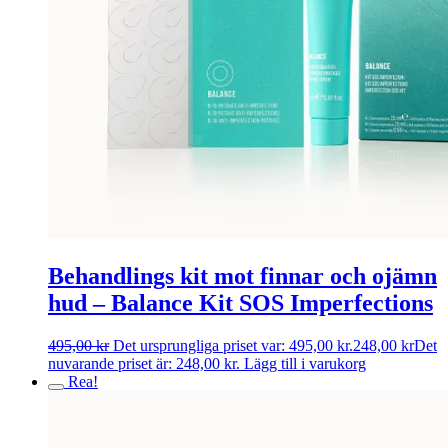
Behandlings kit mot finnar och ojämn
hud – Balance Kit SOS Imperfections
495,00
kr
Det ursprungliga priset var: 495,00 kr.
248,00
kr
Det
nuvarande priset är: 248,00 kr.
Lägg till i varukorg
Rea!