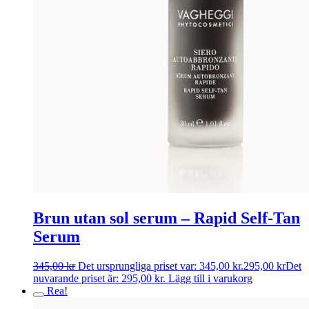
Brun utan sol serum – Rapid Self-Tan
Serum
345,00
kr
Det ursprungliga priset var: 345,00 kr.
295,00
kr
Det
nuvarande priset är: 295,00 kr.
Lägg till i varukorg
Rea!