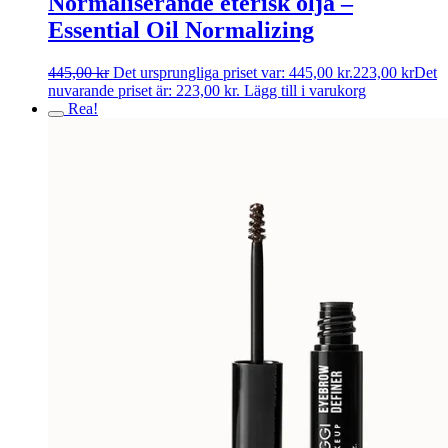
Normaliserande eterisk olja –
Essential Oil Normalizing
445,00
kr
Det ursprungliga priset var: 445,00 kr.
223,00
kr
Det
nuvarande priset är: 223,00 kr.
Lägg till i varukorg
Rea!