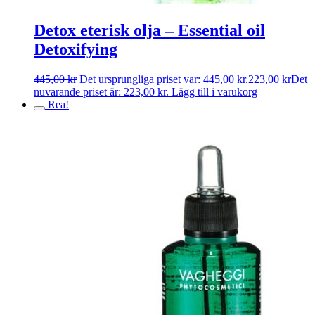
Detox eterisk olja – Essential oil
Detoxifying
445,00
kr
Det ursprungliga priset var: 445,00 kr.
223,00
kr
Det
nuvarande priset är: 223,00 kr.
Lägg till i varukorg
Rea!