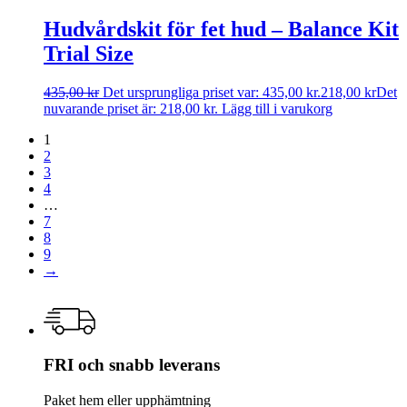
Hudvårdskit för fet hud – Balance Kit
Trial Size
435,00
kr
Det ursprungliga priset var: 435,00 kr.
218,00
kr
Det
nuvarande priset är: 218,00 kr.
Lägg till i varukorg
1
2
3
4
…
7
8
9
→
FRI och snabb leverans
Paket hem eller upphämtning