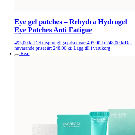
Eye gel patches – Rehydra Hydrogel
Eye Patches Anti Fatigue
495,00
kr
Det ursprungliga priset var: 495,00 kr.
248,00
kr
Det
nuvarande priset är: 248,00 kr.
Lägg till i varukorg
Rea!