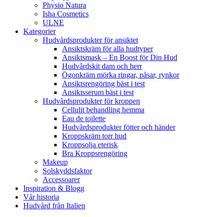
Physio Natura
Isha Cosmetics
ULNE
Kategorier
Hudvårdsprodukter för ansiktet
Ansiktskräm för alla hudtyper
Ansiktsmask – En Boost för Din Hud
Hudvårdskit dam och herr
Ögonkräm mörka ringar, påsar, rynkor
Ansiktsrengöring bäst i test
Ansiktsserum bäst i test
Hudvårdsprodukter för kroppen
Cellulit behandling hemma
Eau de toilette
Hudvårdsprodukter fötter och händer
Kroppskräm torr hud
Kroppsolja eterisk
Bra Kroppsrengöring
Makeup
Solskyddsfaktor
Accessoarer
Inspiration & Blogg
Vår historia
Hudvård från Italien