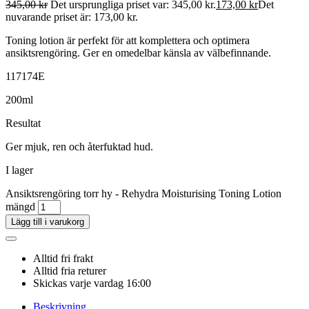
345,00
kr
Det ursprungliga priset var: 345,00 kr.
173,00
kr
Det
nuvarande priset är: 173,00 kr.
Toning lotion är perfekt för att komplettera och optimera
ansiktsrengöring. Ger en omedelbar känsla av välbefinnande.
117174E
200ml
Resultat
Ger mjuk, ren och återfuktad hud.
I lager
Ansiktsrengöring torr hy - Rehydra Moisturising Toning Lotion
mängd
Lägg till i varukorg
Alltid fri frakt
Alltid fria returer
Skickas varje vardag 16:00
Beskrivning