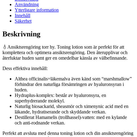
Användning
Ytterligare information
Innehåll
Säkerhet
Beskrivning
💧Ansiktsrengöring torr hy. Toning lotion som är perfekt för att
komplettera och optimera ansiktsrengöring. Den återupplivar och
återfuktar huden samt ger en omedelbar känsla av välbefinnande.
Dess effektiva innehåll:
Althea officinalis=läkemalva även känd som “marshmallow”
förhindrar den naturliga försämringen av hyaluronsyran i
huden.
Hydraplus-komplex: består av hyaluronsyra, en
superhydrerande molekyl.
Naturlig biosackarid, sheasmör och ximenynic acid med en
läkande, hydratiserande och skyddande verkan.
Destillerat Hamamelis (trollhassel)-vatten: med en kylande
och anti-rodnande verkan.
Perfekt att avsluta med denna toning lotion och din ansiktsrengöring