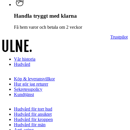
Handla tryggt med klarna
Få hem varor och betala om 2 veckor
Trustpilot
Vår historia
Hudvård
Köp & leveransvillkor
Hur gör jag returer
Sekretesspolicy
Kundtjänst
Hudvård för torr hud
Hudvård för ansiktet
Hudvård för kroppen
Hudvård för män
Anti-aging