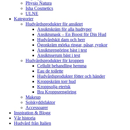
Physio Natura
Isha Cosmetics
ULNE
Kategorier
Hudvårdsprodukter för ansiktet
Ansiktskräm för alla hudtyper
Ansiktsmask – En Boost för Din Hud
Hudvårdskit dam och herr
Ögonkräm mörka ringar, påsar, rynkor
Ansiktsrengöring bäst i test
Ansiktsserum bäst i test
Hudvårdsprodukter för kroppen
Cellulit behandling hemma
Eau de toilette
Hudvårdsprodukter fötter och händer
Kroppskräm torr hud
Kroppsolja eterisk
Bra Kroppsrengöring
Makeup
Solskyddsfaktor
Accessoarer
Inspiration & Blogg
Vår historia
Hudvård från Italien