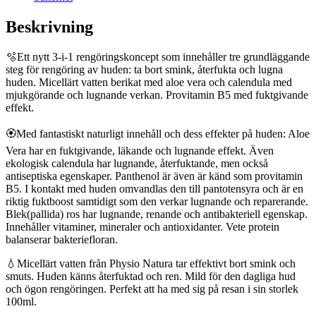
Beskrivning
🫧Ett nytt 3-i-1 rengöringskoncept som innehåller tre grundläggande
steg för rengöring av huden: ta bort smink, återfukta och lugna
huden. Micellärt vatten berikat med aloe vera och calendula med
mjukgörande och lugnande verkan. Provitamin B5 med fuktgivande
effekt.
🏵️Med fantastiskt naturligt innehåll och dess effekter på huden: Aloe
Vera har en fuktgivande, läkande och lugnande effekt. Även
ekologisk calendula har lugnande, återfuktande, men också
antiseptiska egenskaper. Panthenol är även är känd som provitamin
B5. I kontakt med huden omvandlas den till pantotensyra och är en
riktig fuktboost samtidigt som den verkar lugnande och reparerande.
Blek(pallida) ros har lugnande, renande och antibakteriell egenskap.
Innehåller vitaminer, mineraler och antioxidanter. Vete protein
balanserar bakteriefloran.
💧Micellärt vatten från Physio Natura tar effektivt bort smink och
smuts. Huden känns återfuktad och ren. Mild för den dagliga hud
och ögon rengöringen. Perfekt att ha med sig på resan i sin storlek
100ml.