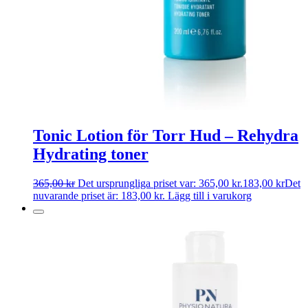
Tonic Lotion för Torr Hud – Rehydra
Hydrating toner
365,00
kr
Det ursprungliga priset var: 365,00 kr.
183,00
kr
Det
nuvarande priset är: 183,00 kr.
Lägg till i varukorg