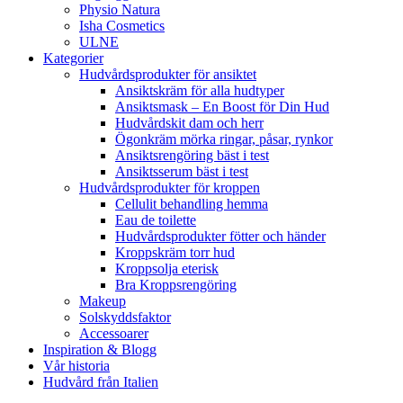
Physio Natura
Isha Cosmetics
ULNE
Kategorier
Hudvårdsprodukter för ansiktet
Ansiktskräm för alla hudtyper
Ansiktsmask – En Boost för Din Hud
Hudvårdskit dam och herr
Ögonkräm mörka ringar, påsar, rynkor
Ansiktsrengöring bäst i test
Ansiktsserum bäst i test
Hudvårdsprodukter för kroppen
Cellulit behandling hemma
Eau de toilette
Hudvårdsprodukter fötter och händer
Kroppskräm torr hud
Kroppsolja eterisk
Bra Kroppsrengöring
Makeup
Solskyddsfaktor
Accessoarer
Inspiration & Blogg
Vår historia
Hudvård från Italien