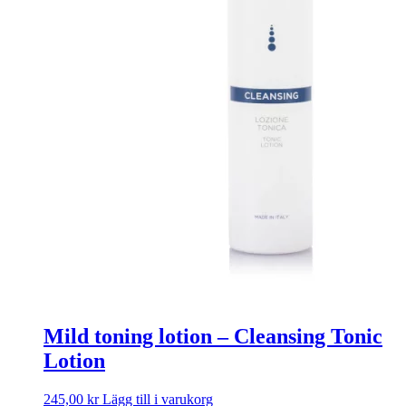
Mild toning lotion – Cleansing Tonic
Lotion
245,00
kr
Lägg till i varukorg