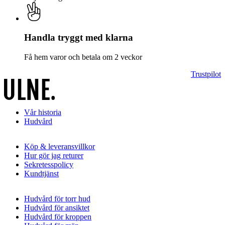
Handla tryggt med klarna
Få hem varor och betala om 2 veckor
Trustpilot
Vår historia
Hudvård
Köp & leveransvillkor
Hur gör jag returer
Sekretesspolicy
Kundtjänst
Hudvård för torr hud
Hudvård för ansiktet
Hudvård för kroppen