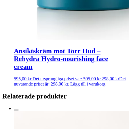
Ansiktskräm mot Torr Hud –
Rehydra Hydro-nourishing face
cream
595,00
kr
Det ursprungliga priset var: 595,00 kr.
298,00
kr
Det
nuvarande priset är: 298,00 kr.
Lägg till i varukorg
Relaterade produkter