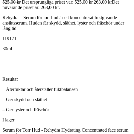
525,00
kr
Det ursprungliga priset var: 525,00 kr.
263,00
kr
Det
nuvarande priset är: 263,00 kr.
Rehydra – Serum för torr hud är ett koncentrerat fuktgivande
ansiktsserum. Huden får skydd, släthet, lyster och fräschör under
lång tid.
119171
30ml
Resultat
– Återfuktar och återställer fuktbalansen
– Ger skydd och släthet
– Ger lyster och fräschör
I lager
Serum för Torr Hud - Rehydra Hydrating Concentrated face serum