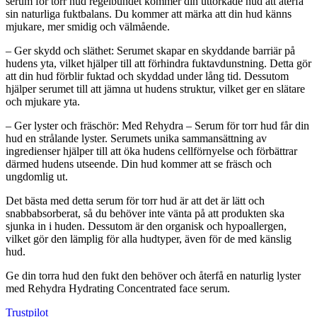
serum för torr hud regelbundet kommer din uttorkade hud att återfå
sin naturliga fuktbalans. Du kommer att märka att din hud känns
mjukare, mer smidig och välmående.
– Ger skydd och släthet: Serumet skapar en skyddande barriär på
hudens yta, vilket hjälper till att förhindra fuktavdunstning. Detta gör
att din hud förblir fuktad och skyddad under lång tid. Dessutom
hjälper serumet till att jämna ut hudens struktur, vilket ger en slätare
och mjukare yta.
– Ger lyster och fräschör: Med Rehydra – Serum för torr hud får din
hud en strålande lyster. Serumets unika sammansättning av
ingredienser hjälper till att öka hudens cellförnyelse och förbättrar
därmed hudens utseende. Din hud kommer att se fräsch och
ungdomlig ut.
Det bästa med detta serum för torr hud är att det är lätt och
snabbabsorberat, så du behöver inte vänta på att produkten ska
sjunka in i huden. Dessutom är den organisk och hypoallergen,
vilket gör den lämplig för alla hudtyper, även för de med känslig
hud.
Ge din torra hud den fukt den behöver och återfå en naturlig lyster
med Rehydra Hydrating Concentrated face serum.
Trustpilot