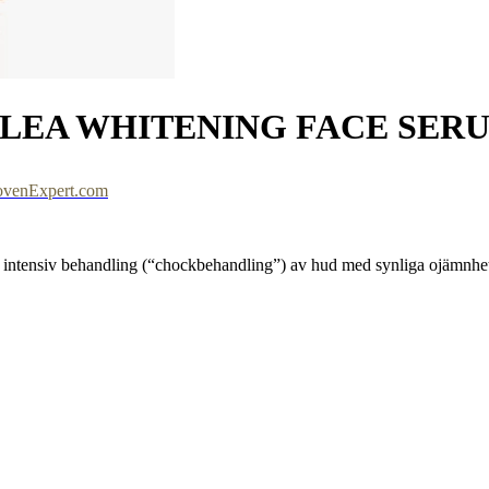
CHILLEA WHITENING FACE SER
ovenExpert.com
r intensiv behandling (“chockbehandling”) av hud med synliga ojämnhete