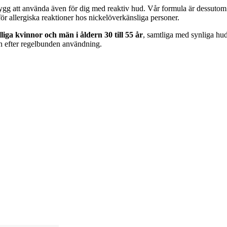
trygg att använda även för dig med reaktiv hud. Vår formula är dessuto
för allergiska reaktioner hos nickelöverkänsliga personer.
illiga kvinnor och män i åldern 30 till 55 år
, samtliga med synliga hu
on efter regelbunden användning.