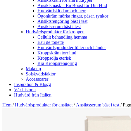
Ansiktskräm för alla hudtyper
Ansiktsmask – En Boost för Din Hud
Hudvårdskit dam och herr
Ögonkräm mörka ringar, påsar, rynkor
Ansiktsrengöring bäst i test
Ansiktsserum bäst i test
Hudvårdsprodukter för kroppen
Cellulit behandling hemma
Eau de toilette
Hudvårdsprodukter fötter och händer
Kroppskräm torr hud
Kroppsolja eterisk
Bra Kroppsrengöring
Makeup
Solskyddsfaktor
Accessoarer
Inspiration & Blogg
Vår historia
Hudvård från Italien
Hem
/
Hudvårdsprodukter för ansiktet
/
Ansiktsserum bäst i test
/ Pi