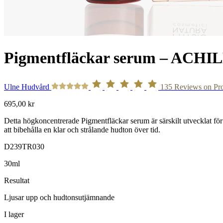
Pigmentfläckar serum – A
Ulne Hudvård
135
Reviews on Pr
695,00
kr
Detta högkoncentrerade Pigmentfläckar serum är särskilt utvecklat fö
att bibehålla en klar och strålande hudton över tid.
D239TR030
30ml
Resultat
Ljusar upp och hudtonsutjämnande
I lager