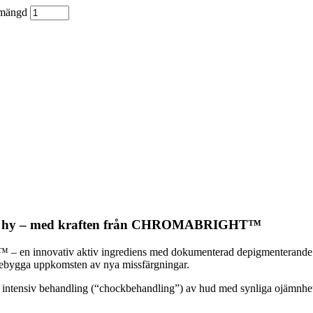
mängd
nare hy – med kraften från CHROMABRIGHT™
en innovativ aktiv ingrediens med dokumenterad depigmenterande 
förebygga uppkomsten av nya missfärgningar.
r intensiv behandling (“chockbehandling”) av hud med synliga ojämnhete