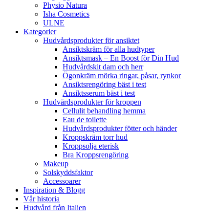
Physio Natura
Isha Cosmetics
ULNE
Kategorier
Hudvårdsprodukter för ansiktet
Ansiktskräm för alla hudtyper
Ansiktsmask – En Boost för Din Hud
Hudvårdskit dam och herr
Ögonkräm mörka ringar, påsar, rynkor
Ansiktsrengöring bäst i test
Ansiktsserum bäst i test
Hudvårdsprodukter för kroppen
Cellulit behandling hemma
Eau de toilette
Hudvårdsprodukter fötter och händer
Kroppskräm torr hud
Kroppsolja eterisk
Bra Kroppsrengöring
Makeup
Solskyddsfaktor
Accessoarer
Inspiration & Blogg
Vår historia
Hudvård från Italien