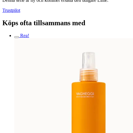
Denna serie är ny och kommer ersätta den tidigare Lime.
Trustpilot
Köps ofta tillsammans med
Rea!