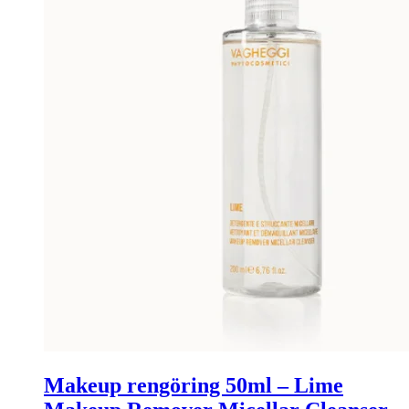
Makeup rengöring 50ml – Lime