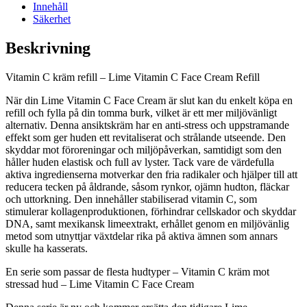
Innehåll
Säkerhet
Beskrivning
Vitamin C kräm refill – Lime Vitamin C Face Cream Refill
När din Lime Vitamin C Face Cream är slut kan du enkelt köpa en
refill och fylla på din tomma burk, vilket är ett mer miljövänligt
alternativ. Denna ansiktskräm har en anti-stress och uppstramande
effekt som ger huden ett revitaliserat och strålande utseende. Den
skyddar mot föroreningar och miljöpåverkan, samtidigt som den
håller huden elastisk och full av lyster. Tack vare de värdefulla
aktiva ingredienserna motverkar den fria radikaler och hjälper till att
reducera tecken på åldrande, såsom rynkor, ojämn hudton, fläckar
och uttorkning. Den innehåller stabiliserad vitamin C, som
stimulerar kollagenproduktionen, förhindrar cellskador och skyddar
DNA, samt mexikansk limeextrakt, erhållet genom en miljövänlig
metod som utnyttjar växtdelar rika på aktiva ämnen som annars
skulle ha kasserats.
En serie som passar de flesta hudtyper – Vitamin C kräm mot
stressad hud – Lime Vitamin C Face Cream