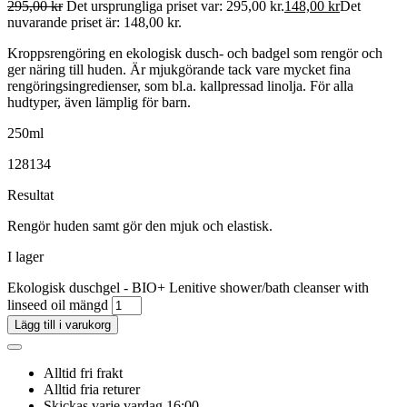
295,00
kr
Det ursprungliga priset var: 295,00 kr.
148,00
kr
Det
nuvarande priset är: 148,00 kr.
Kroppsrengöring en ekologisk dusch- och badgel som rengör och
ger näring till huden. Är mjukgörande tack vare mycket fina
rengöringsingredienser, som bl.a. kallpressad linolja. För alla
hudtyper, även lämplig för barn.
250ml
128134
Resultat
Rengör huden samt gör den mjuk och elastisk.
I lager
Ekologisk duschgel - BIO+ Lenitive shower/bath cleanser with
linseed oil mängd
Lägg till i varukorg
Alltid fri frakt
Alltid fria returer
Skickas varje vardag 16:00