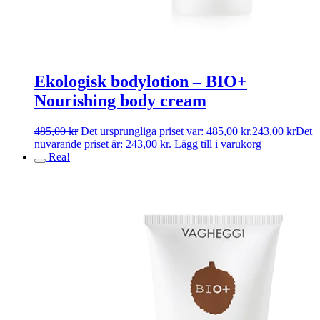
Ekologisk bodylotion – BIO+
Nourishing body cream
485,00
kr
Det ursprungliga priset var: 485,00 kr.
243,00
kr
Det
nuvarande priset är: 243,00 kr.
Lägg till i varukorg
Rea!