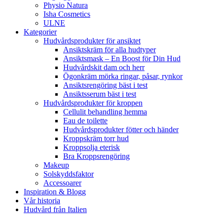
Physio Natura
Isha Cosmetics
ULNE
Kategorier
Hudvårdsprodukter för ansiktet
Ansiktskräm för alla hudtyper
Ansiktsmask – En Boost för Din Hud
Hudvårdskit dam och herr
Ögonkräm mörka ringar, påsar, rynkor
Ansiktsrengöring bäst i test
Ansiktsserum bäst i test
Hudvårdsprodukter för kroppen
Cellulit behandling hemma
Eau de toilette
Hudvårdsprodukter fötter och händer
Kroppskräm torr hud
Kroppsolja eterisk
Bra Kroppsrengöring
Makeup
Solskyddsfaktor
Accessoarer
Inspiration & Blogg
Vår historia
Hudvård från Italien