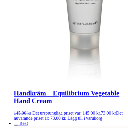
Handkräm – Equilibrium Vegetable
Hand Cream
145,00
kr
Det ursprungliga priset var: 145,00 kr.
73,00
kr
Det
nuvarande priset är: 73,00 kr.
Lägg till i varukorg
Rea!