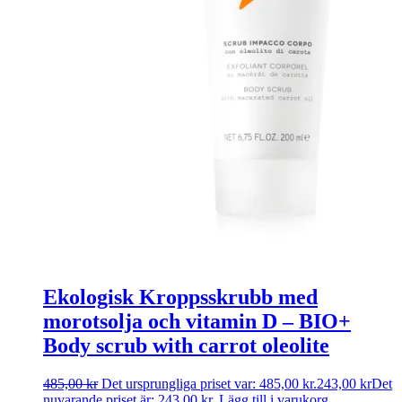
Ekologisk Kroppsskrubb med
morotsolja och vitamin D – BIO+
Body scrub with carrot oleolite
485,00
kr
Det ursprungliga priset var: 485,00 kr.
243,00
kr
Det
nuvarande priset är: 243,00 kr.
Lägg till i varukorg