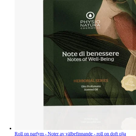
Roll on parfym - Noter av välbefinnande - roll on doft olja