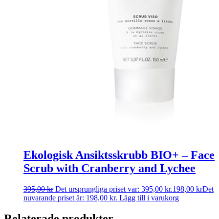
Ekologisk Ansiktsskrubb BIO+ – Face
Scrub with Cranberry and Lychee
395,00
kr
Det ursprungliga priset var: 395,00 kr.
198,00
kr
Det
nuvarande priset är: 198,00 kr.
Lägg till i varukorg
Relaterade produkter