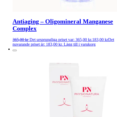
Antiaging – Oligomineral Manganese
Complex
365,00
kr
Det ursprungliga priset var: 365,00 kr.
183,00
kr
Det
nuvarande priset är: 183,00 kr.
Lägg till i varukorg