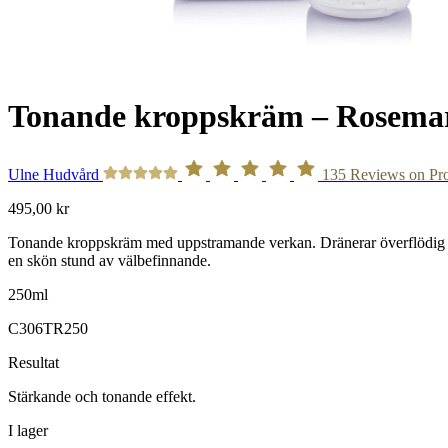
Tonande kroppskräm – Rosema
Ulne Hudvård
135
Reviews on Pr
495,00
kr
Tonande kroppskräm med uppstramande verkan. Dränerar överflödig vät
en skön stund av välbefinnande.
250ml
C306TR250
Resultat
Stärkande och tonande effekt.
I lager