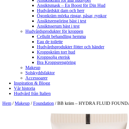
Ansiktskräm för alla hudtyper
Ansiktsmask – En Boost för Din Hud
Hudvårdskit dam och herr
Ögonkräm mörka ringar, påsar, rynkor
Ansiktsrengöring bäst i test
Ansiktsserum bäst i test
Hudvårdsprodukter för kroppen
Cellulit behandling hemma
Eau de toilette
Hudvårdsprodukter fötter och händer
Kroppskräm torr hud
Kroppsolja eterisk
Bra Kroppsrengöring
Makeup
Solskyddsfaktor
Accessoarer
Inspiration & Blogg
Vår historia
Hudvård från Italien
Hem
/
Makeup
/
Foundation
/ BB kräm – HYDRA FLUID FOUND