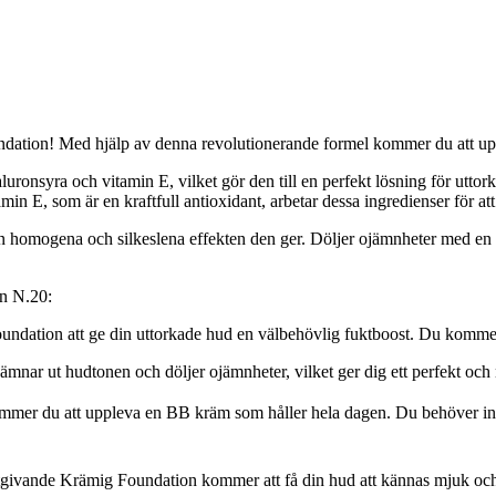
ation! Med hjälp av denna revolutionerande formel kommer du att upplev
nsyra och vitamin E, vilket gör den till en perfekt lösning för uttor
min E, som är en kraftfull antioxidant, arbetar dessa ingredienser för att
 homogena och silkeslena effekten den ger. Döljer ojämnheter med en n
on N.20:
undation att ge din uttorkade hud en välbehövlig fuktboost. Du kommer 
nar ut hudtonen och döljer ojämnheter, vilket ger dig ett perfekt och n
mmer du att uppleva en BB kräm som håller hela dagen. Du behöver inte 
tgivande Krämig Foundation kommer att få din hud att kännas mjuk och