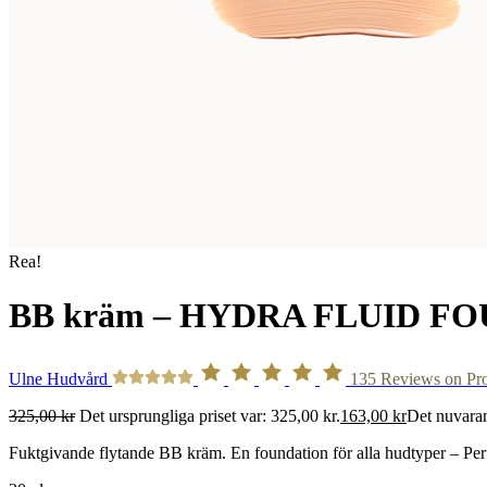
Rea!
BB kräm – HYDRA FLUID FO
Ulne Hudvård
135
Reviews on Pr
325,00
kr
Det ursprungliga priset var: 325,00 kr.
163,00
kr
Det nuvaran
Fuktgivande flytande BB kräm. En foundation för alla hudtyper – Perf