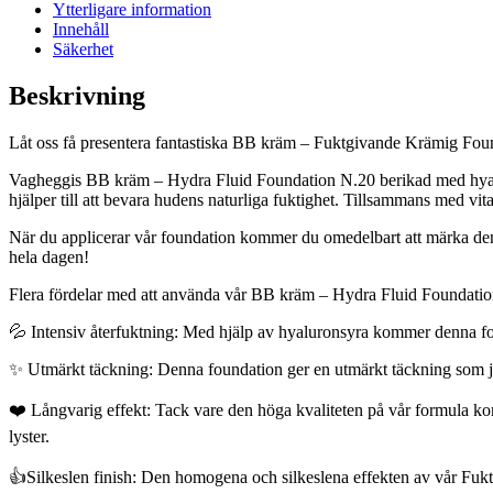
Ytterligare information
Innehåll
Säkerhet
Beskrivning
Låt oss få presentera fantastiska BB kräm – Fuktgivande Krämig Found
Vagheggis BB kräm – Hydra Fluid Foundation N.20 berikad med hyaluro
hjälper till att bevara hudens naturliga fuktighet. Tillsammans med vita
När du applicerar vår foundation kommer du omedelbart att märka den
hela dagen!
Flera fördelar med att använda vår BB kräm – Hydra Fluid Foundati
💦 Intensiv återfuktning: Med hjälp av hyaluronsyra kommer denna fo
✨ Utmärkt täckning: Denna foundation ger en utmärkt täckning som jäm
❤️ Långvarig effekt: Tack vare den höga kvaliteten på vår formula ko
lyster.
👍Silkeslen finish: Den homogena och silkeslena effekten av vår Fuk