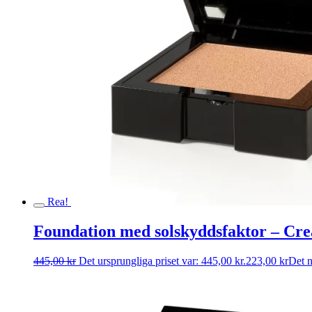
Rea!
Foundation med solskyddsfaktor – Cr
445,00
kr
Det ursprungliga priset var: 445,00 kr.
223,00
kr
Det n