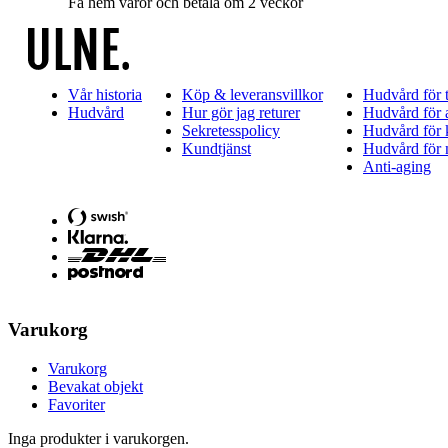
Få hem varor och betala om 2 veckor
Vår historia
Köp & leveransvillkor
Hudvård för 
Hudvård
Hur gör jag returer
Hudvård för a
Sekretesspolicy
Hudvård för 
Kundtjänst
Hudvård för
Anti-aging
Varukorg
Varukorg
Bevakat objekt
Favoriter
Inga produkter i varukorgen.