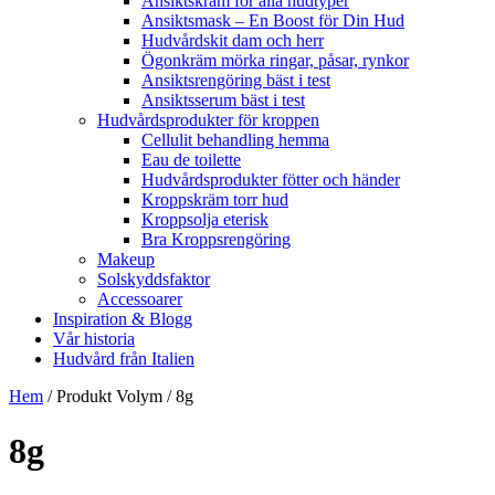
Ansiktskräm för alla hudtyper
Ansiktsmask – En Boost för Din Hud
Hudvårdskit dam och herr
Ögonkräm mörka ringar, påsar, rynkor
Ansiktsrengöring bäst i test
Ansiktsserum bäst i test
Hudvårdsprodukter för kroppen
Cellulit behandling hemma
Eau de toilette
Hudvårdsprodukter fötter och händer
Kroppskräm torr hud
Kroppsolja eterisk
Bra Kroppsrengöring
Makeup
Solskyddsfaktor
Accessoarer
Inspiration & Blogg
Vår historia
Hudvård från Italien
Hem
/ Produkt Volym / 8g
8g