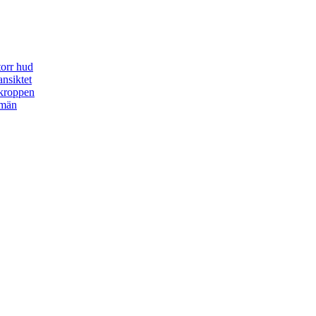
torr hud
nsiktet
kroppen
 män