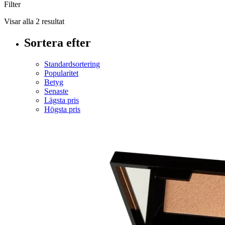
Filter
Visar alla 2 resultat
Sortera efter
Standardsortering
Popularitet
Betyg
Senaste
Lägsta pris
Högsta pris