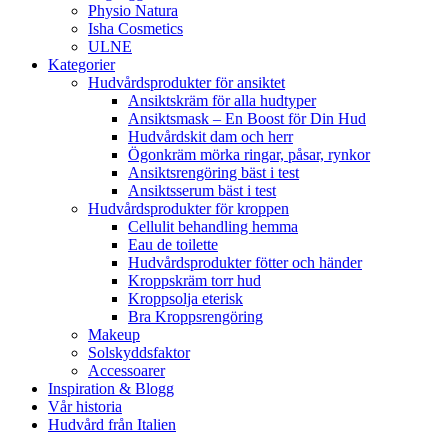
Physio Natura
Isha Cosmetics
ULNE
Kategorier
Hudvårdsprodukter för ansiktet
Ansiktskräm för alla hudtyper
Ansiktsmask – En Boost för Din Hud
Hudvårdskit dam och herr
Ögonkräm mörka ringar, påsar, rynkor
Ansiktsrengöring bäst i test
Ansiktsserum bäst i test
Hudvårdsprodukter för kroppen
Cellulit behandling hemma
Eau de toilette
Hudvårdsprodukter fötter och händer
Kroppskräm torr hud
Kroppsolja eterisk
Bra Kroppsrengöring
Makeup
Solskyddsfaktor
Accessoarer
Inspiration & Blogg
Vår historia
Hudvård från Italien