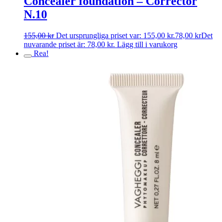
Concealer foundation – Corrector
N.10
155,00
kr
Det ursprungliga priset var: 155,00 kr.
78,00
kr
Det
nuvarande priset är: 78,00 kr.
Lägg till i varukorg
Rea!