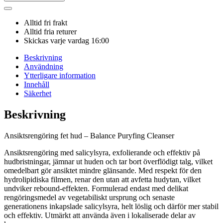
Alltid fri frakt
Alltid fria returer
Skickas varje vardag 16:00
Beskrivning
Användning
Ytterligare information
Innehåll
Säkerhet
Beskrivning
Ansiktsrengöring fet hud – Balance Puryfing Cleanser
Ansiktsrengöring med salicylsyra, exfolierande och effektiv på
hudbristningar, jämnar ut huden och tar bort överflödigt talg, vilket
omedelbart gör ansiktet mindre glänsande. Med respekt för den
hydrolipidiska filmen, renar den utan att avfetta hudytan, vilket
undviker rebound-effekten. Formulerad endast med delikat
rengöringsmedel av vegetabiliskt ursprung och senaste
generationens inkapslade salicylsyra, helt löslig och därför mer stabil
och effektiv. Utmärkt att använda även i lokaliserade delar av