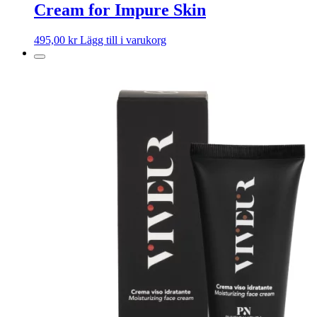
Cream for Impure Skin
495,00
kr
Lägg till i varukorg