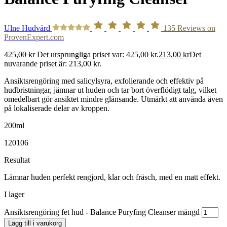
Ulne Hudvård
135
Reviews on
ProvenExpert.com
425,00
kr
Det ursprungliga priset var: 425,00 kr.
213,00
kr
Det
nuvarande priset är: 213,00 kr.
Ansiktsrengöring med salicylsyra, exfolierande och effektiv på
hudbristningar, jämnar ut huden och tar bort överflödigt talg, vilket
omedelbart gör ansiktet mindre glänsande. Utmärkt att använda även
på lokaliserade delar av kroppen.
200ml
120106
Resultat
Lämnar huden perfekt rengjord, klar och fräsch, med en matt effekt.
I lager
Ansiktsrengöring fet hud - Balance Puryfing Cleanser mängd
Lägg till i varukorg