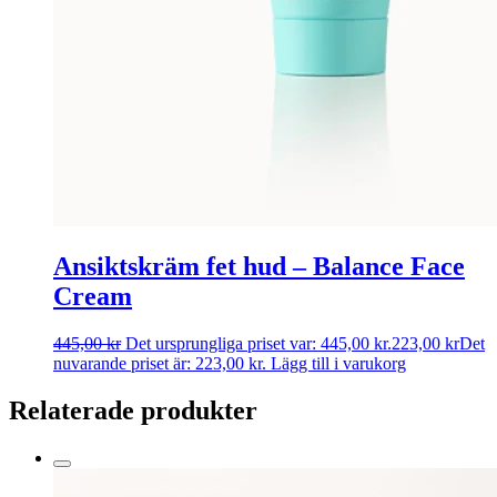
Ansiktskräm fet hud – Balance Face
Cream
445,00
kr
Det ursprungliga priset var: 445,00 kr.
223,00
kr
Det
nuvarande priset är: 223,00 kr.
Lägg till i varukorg
Relaterade produkter