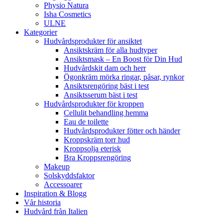
Physio Natura
Isha Cosmetics
ULNE
Kategorier
Hudvårdsprodukter för ansiktet
Ansiktskräm för alla hudtyper
Ansiktsmask – En Boost för Din Hud
Hudvårdskit dam och herr
Ögonkräm mörka ringar, påsar, rynkor
Ansiktsrengöring bäst i test
Ansiktsserum bäst i test
Hudvårdsprodukter för kroppen
Cellulit behandling hemma
Eau de toilette
Hudvårdsprodukter fötter och händer
Kroppskräm torr hud
Kroppsolja eterisk
Bra Kroppsrengöring
Makeup
Solskyddsfaktor
Accessoarer
Inspiration & Blogg
Vår historia
Hudvård från Italien