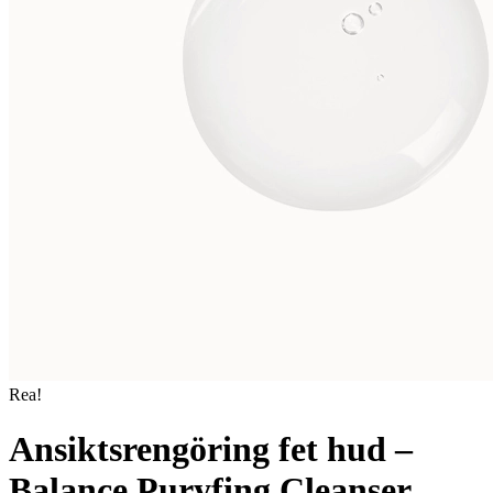
Rea!
Ansiktsrengöring fet hud –
Balance Puryfing Cleanser