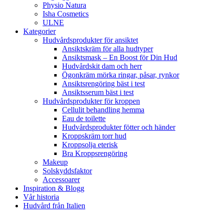
Physio Natura
Isha Cosmetics
ULNE
Kategorier
Hudvårdsprodukter för ansiktet
Ansiktskräm för alla hudtyper
Ansiktsmask – En Boost för Din Hud
Hudvårdskit dam och herr
Ögonkräm mörka ringar, påsar, rynkor
Ansiktsrengöring bäst i test
Ansiktsserum bäst i test
Hudvårdsprodukter för kroppen
Cellulit behandling hemma
Eau de toilette
Hudvårdsprodukter fötter och händer
Kroppskräm torr hud
Kroppsolja eterisk
Bra Kroppsrengöring
Makeup
Solskyddsfaktor
Accessoarer
Inspiration & Blogg
Vår historia
Hudvård från Italien