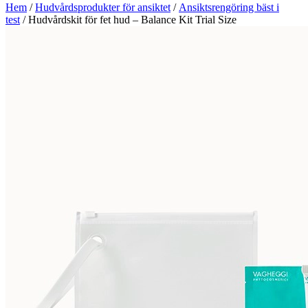
Hem
/
Hudvårdsprodukter för ansiktet
/
Ansiktsrengöring bäst i
test
/ Hudvårdskit för fet hud – Balance Kit Trial Size