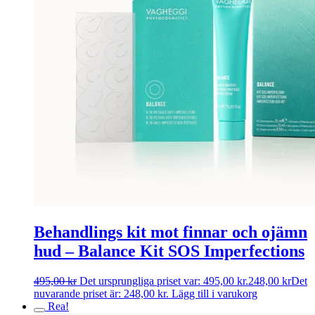
Behandlings kit mot finnar och ojämn
hud – Balance Kit SOS Imperfections
495,00
kr
Det ursprungliga priset var: 495,00 kr.
248,00
kr
Det
nuvarande priset är: 248,00 kr.
Lägg till i varukorg
Rea!