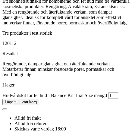
Ett skönhetsrutinskit för kombinerad och fet hud med tre värdefulla
kosmetiska produkter: Rengöring, Ansiktskräm, 3st ansiktsmask.
Med en rengörande och återfuktande verkan, som dämpar
glansighet. Idealisk för komplett vård för ansiktet som effektivt
motverkar finnar, förstorade porer, pormaskar och överflödigt talg.
Tre produkter i test storlek
120112
Resultat
Rengörande, dämpar glansighet och återfuktande verkan.
Motarbetar finnar, minskar förstorade porer, pormaskar och
överflödigt talg.
I lager
Hudvårdskit för fet hud - Balance Kit Trial Size mängd
Lägg till i varukorg
Alltid fri frakt
Alltid fria returer
Skickas varje vardag 16:00