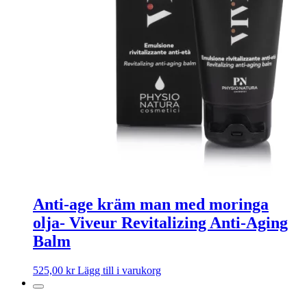
Anti-age kräm man med moringa
olja- Viveur Revitalizing Anti-Aging
Balm
525,00
kr
Lägg till i varukorg