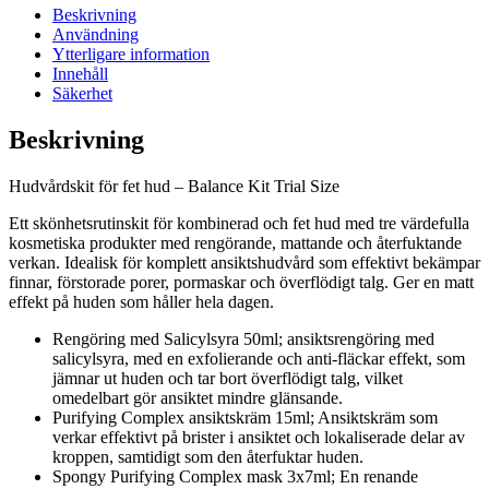
Beskrivning
Användning
Ytterligare information
Innehåll
Säkerhet
Beskrivning
Hudvårdskit för fet hud – Balance Kit Trial Size
Ett skönhetsrutinskit för kombinerad och fet hud med tre värdefulla
kosmetiska produkter med rengörande, mattande och återfuktande
verkan. Idealisk för komplett ansiktshudvård som effektivt bekämpar
finnar, förstorade porer, pormaskar och överflödigt talg. Ger en matt
effekt på huden som håller hela dagen.
Rengöring med Salicylsyra 50ml; ansiktsrengöring med
salicylsyra, med en exfolierande och anti-fläckar effekt, som
jämnar ut huden och tar bort överflödigt talg, vilket
omedelbart gör ansiktet mindre glänsande.
Purifying Complex ansiktskräm 15ml; Ansiktskräm som
verkar effektivt på brister i ansiktet och lokaliserade delar av
kroppen, samtidigt som den återfuktar huden.
Spongy Purifying Complex mask 3x7ml; En renande