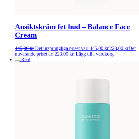
Ansiktskräm fet hud – Balance Face
Cream
445,00
kr
Det ursprungliga priset var: 445,00 kr.
223,00
kr
Det
nuvarande priset är: 223,00 kr.
Lägg till i varukorg
Rea!