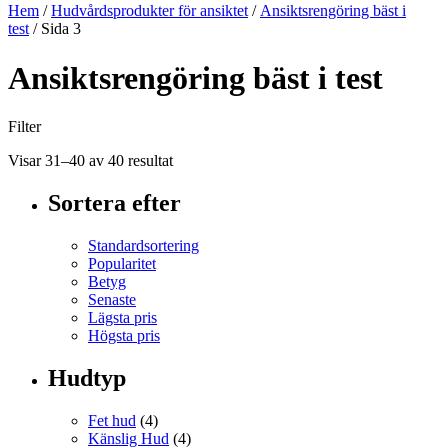
Hem
/
Hudvårdsprodukter för ansiktet
/
Ansiktsrengöring bäst i
test
/ Sida 3
Ansiktsrengöring bäst i test
Filter
Visar 31–40 av 40 resultat
Sortera efter
Standardsortering
Popularitet
Betyg
Senaste
Lägsta pris
Högsta pris
Hudtyp
Fet hud
(4)
Känslig Hud
(4)