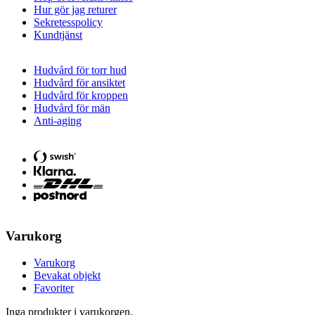
Hur gör jag returer
Sekretesspolicy
Kundtjänst
Hudvård för torr hud
Hudvård för ansiktet
Hudvård för kroppen
Hudvård för män
Anti-aging
Varukorg
Varukorg
Bevakat objekt
Favoriter
Inga produkter i varukorgen.