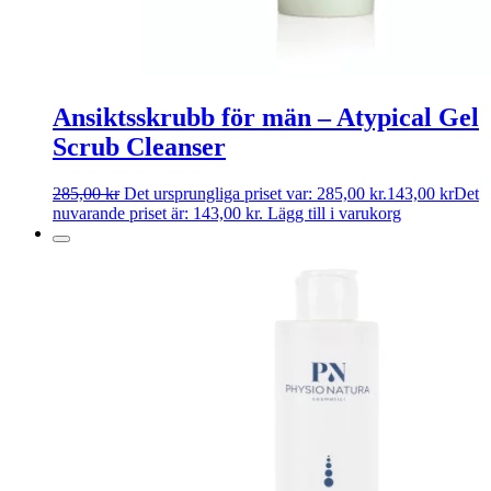
Ansiktsskrubb för män – Atypical Gel
Scrub Cleanser
285,00
kr
Det ursprungliga priset var: 285,00 kr.
143,00
kr
Det
nuvarande priset är: 143,00 kr.
Lägg till i varukorg