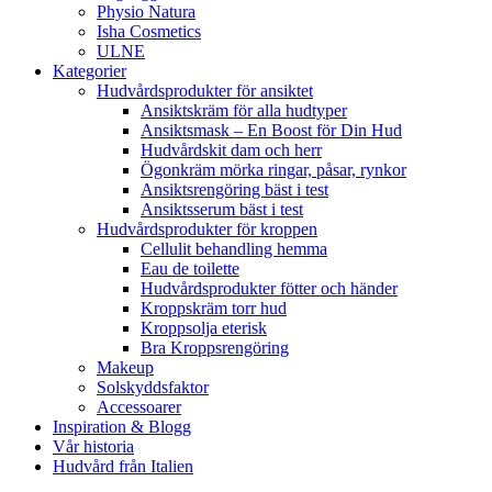
Physio Natura
Isha Cosmetics
ULNE
Kategorier
Hudvårdsprodukter för ansiktet
Ansiktskräm för alla hudtyper
Ansiktsmask – En Boost för Din Hud
Hudvårdskit dam och herr
Ögonkräm mörka ringar, påsar, rynkor
Ansiktsrengöring bäst i test
Ansiktsserum bäst i test
Hudvårdsprodukter för kroppen
Cellulit behandling hemma
Eau de toilette
Hudvårdsprodukter fötter och händer
Kroppskräm torr hud
Kroppsolja eterisk
Bra Kroppsrengöring
Makeup
Solskyddsfaktor
Accessoarer
Inspiration & Blogg
Vår historia
Hudvård från Italien