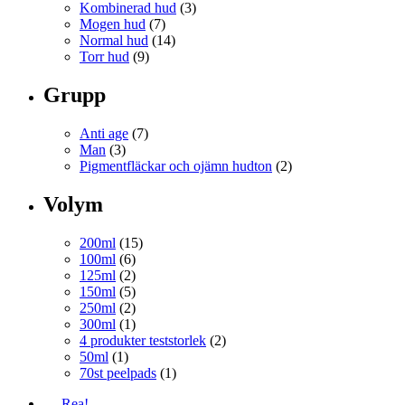
Kombinerad hud
(3)
Mogen hud
(7)
Normal hud
(14)
Torr hud
(9)
Grupp
Anti age
(7)
Man
(3)
Pigmentfläckar och ojämn hudton
(2)
Volym
200ml
(15)
100ml
(6)
125ml
(2)
150ml
(5)
250ml
(2)
300ml
(1)
4 produkter teststorlek
(2)
50ml
(1)
70st peelpads
(1)
Rea!