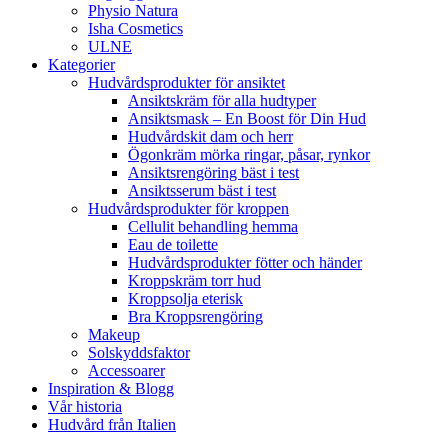
Physio Natura
Isha Cosmetics
ULNE
Kategorier
Hudvårdsprodukter för ansiktet
Ansiktskräm för alla hudtyper
Ansiktsmask – En Boost för Din Hud
Hudvårdskit dam och herr
Ögonkräm mörka ringar, påsar, rynkor
Ansiktsrengöring bäst i test
Ansiktsserum bäst i test
Hudvårdsprodukter för kroppen
Cellulit behandling hemma
Eau de toilette
Hudvårdsprodukter fötter och händer
Kroppskräm torr hud
Kroppsolja eterisk
Bra Kroppsrengöring
Makeup
Solskyddsfaktor
Accessoarer
Inspiration & Blogg
Vår historia
Hudvård från Italien