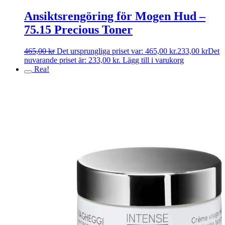
Ansiktsrengöring för Mogen Hud –
75.15 Precious Toner
465,00
kr
Det ursprungliga priset var: 465,00 kr.
233,00
kr
Det
nuvarande priset är: 233,00 kr.
Lägg till i varukorg
Rea!