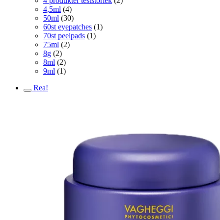
4 produkter teststorlek
(2)
4,5ml
(4)
50ml
(30)
60st eyepatches
(1)
70st peelpads
(1)
75ml
(2)
8g
(2)
8ml
(2)
9ml
(1)
Rea!