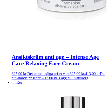
Ansiktskräm anti age – Intense Age
Care Relaxing Face Cream
825,00
kr
Det ursprungliga priset var: 825,00 kr.
413,00
kr
Det
nuvarande priset är: 413,00 kr.
Lägg till i varukorg
Rea!