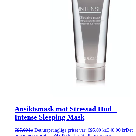
Ansiktsmask mot Stressad Hud –
Intense Sleeping Mask
695,00
kr
Det ursprungliga priset var: 695,00 kr.
348,00
kr
Det
nuvarande priset är: 348,00 kr.
Lägg till i varukorg