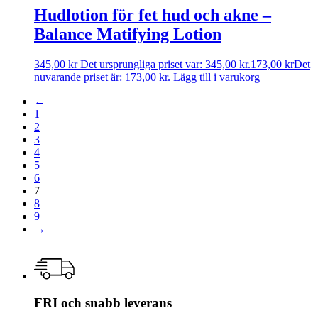
Hudlotion för fet hud och akne –
Balance Matifying Lotion
345,00
kr
Det ursprungliga priset var: 345,00 kr.
173,00
kr
Det
nuvarande priset är: 173,00 kr.
Lägg till i varukorg
←
1
2
3
4
5
6
7
8
9
→
FRI och snabb leverans