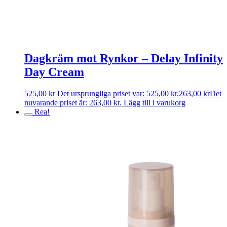
Dagkräm mot Rynkor – Delay Infinity
Day Cream
525,00
kr
Det ursprungliga priset var: 525,00 kr.
263,00
kr
Det
nuvarande priset är: 263,00 kr.
Lägg till i varukorg
Rea!