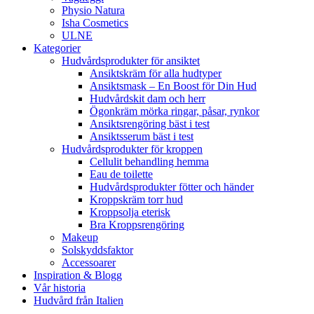
Physio Natura
Isha Cosmetics
ULNE
Kategorier
Hudvårdsprodukter för ansiktet
Ansiktskräm för alla hudtyper
Ansiktsmask – En Boost för Din Hud
Hudvårdskit dam och herr
Ögonkräm mörka ringar, påsar, rynkor
Ansiktsrengöring bäst i test
Ansiktsserum bäst i test
Hudvårdsprodukter för kroppen
Cellulit behandling hemma
Eau de toilette
Hudvårdsprodukter fötter och händer
Kroppskräm torr hud
Kroppsolja eterisk
Bra Kroppsrengöring
Makeup
Solskyddsfaktor
Accessoarer
Inspiration & Blogg
Vår historia
Hudvård från Italien