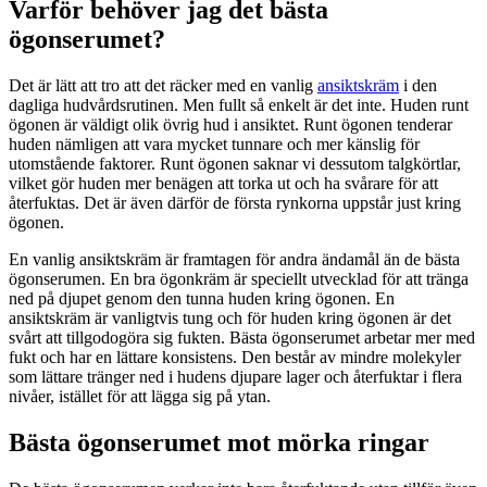
Varför behöver jag det bästa
ögonserumet?
Det är lätt att tro att det räcker med en vanlig
ansiktskräm
i den
dagliga hudvårdsrutinen. Men fullt så enkelt är det inte. Huden runt
ögonen är väldigt olik övrig hud i ansiktet. Runt ögonen tenderar
huden nämligen att vara mycket tunnare och mer känslig för
utomstående faktorer. Runt ögonen saknar vi dessutom talgkörtlar,
vilket gör huden mer benägen att torka ut och ha svårare för att
återfuktas. Det är även därför de första rynkorna uppstår just kring
ögonen.
En vanlig ansiktskräm är framtagen för andra ändamål än de bästa
ögonserumen. En bra ögonkräm är speciellt utvecklad för att tränga
ned på djupet genom den tunna huden kring ögonen. En
ansiktskräm är vanligtvis tung och för huden kring ögonen är det
svårt att tillgodogöra sig fukten. Bästa ögonserumet arbetar mer med
fukt och har en lättare konsistens. Den består av mindre molekyler
som lättare tränger ned i hudens djupare lager och återfuktar i flera
nivåer, istället för att lägga sig på ytan.
Bästa ögonserumet mot mörka ringar