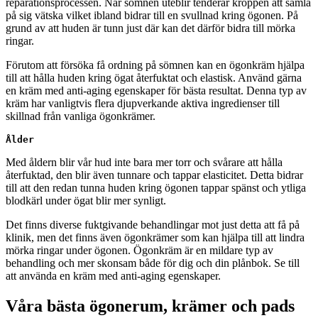
reparationsprocessen. När sömnen uteblir tenderar kroppen att samla
på sig vätska vilket ibland bidrar till en svullnad kring ögonen. På
grund av att huden är tunn just där kan det därför bidra till mörka
ringar.
Förutom att försöka få ordning på sömnen kan en ögonkräm hjälpa
till att hålla huden kring ögat återfuktat och elastisk. Använd gärna
en kräm med anti-aging egenskaper för bästa resultat. Denna typ av
kräm har vanligtvis flera djupverkande aktiva ingredienser till
skillnad från vanliga ögonkrämer.
Ålder
Med åldern blir vår hud inte bara mer torr och svårare att hålla
återfuktad, den blir även tunnare och tappar elasticitet. Detta bidrar
till att den redan tunna huden kring ögonen tappar spänst och ytliga
blodkärl under ögat blir mer synligt.
Det finns diverse fuktgivande behandlingar mot just detta att få på
klinik, men det finns även ögonkrämer som kan hjälpa till att lindra
mörka ringar under ögonen. Ögonkräm är en mildare typ av
behandling och mer skonsam både för dig och din plånbok. Se till
att använda en kräm med anti-aging egenskaper.
Våra bästa ögonerum, krämer och pads