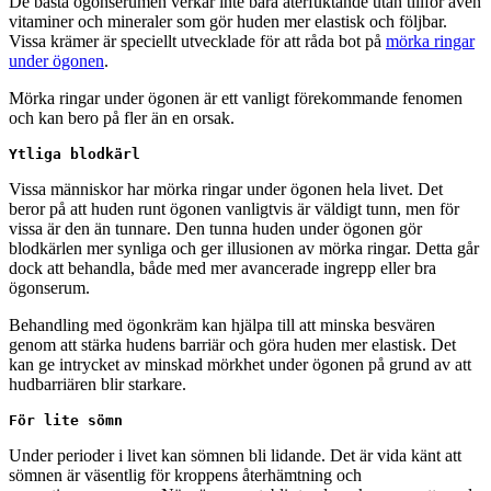
De bästa ögonserumen verkar inte bara återfuktande utan tillför även
vitaminer och mineraler som gör huden mer elastisk och följbar.
Vissa krämer är speciellt utvecklade för att råda bot på
mörka ringar
under ögonen
.
Mörka ringar under ögonen är ett vanligt förekommande fenomen
och kan bero på fler än en orsak.
Ytliga blodkärl
Vissa människor har mörka ringar under ögonen hela livet. Det
beror på att huden runt ögonen vanligtvis är väldigt tunn, men för
vissa är den än tunnare. Den tunna huden under ögonen gör
blodkärlen mer synliga och ger illusionen av mörka ringar. Detta går
dock att behandla, både med mer avancerade ingrepp eller bra
ögonserum.
Behandling med ögonkräm kan hjälpa till att minska besvären
genom att stärka hudens barriär och göra huden mer elastisk. Det
kan ge intrycket av minskad mörkhet under ögonen på grund av att
hudbarriären blir starkare.
För lite sömn
Under perioder i livet kan sömnen bli lidande. Det är vida känt att
sömnen är väsentlig för kroppens återhämtning och