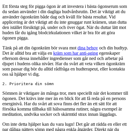
Ett första steg för pigga ögon är att investera i bästa ögonserum som
du sedan använder i din dagliga hudvårdsrutin. Det är viktigt att du
använder ögonkräm både dag och kväll för bästa resultat. Vid
applicering är det viktigt att du inte gnuggar runt krämen, utan dutta
den istället försiktigt på, under och över ögat. När du duttar lätt mot
huden får du igång blodcirkulationen vilket är bra för att göra
ögonen pigga.
Tänk på att din ögonkräm bör svara mot
dina behov
och din hudtyp.
Det är alltid bra att välja en
kräm som har anti-aging
egenskaper
eftersom dessa innehåller ingredienser som går ned och arbetar på
djupet i hudens olika nivåer. Har du svårt att veta vilken ögonkräm
som passar dig bör du alltid rådfråga en hudterapeut, eller kontakta
oss så hjälper vi dig.
2. Prioritera din sömn
Sömnen är viktigare än många tror, men speciellt när det kommer till
ögonen. Det krävs inte mer än en blick för att få reda på en persons
energinivå. Har du svårt att sova finns det fler än ett sätt för att
försöka komma tillbaka till hälsosamma rutiner, några exempel är
meditation, undvika socker och skärmtid strax innan läggdags.
Om inte detta hjälper kan du vara lugn! Det går att rädda en eller ett
par dåliga nätters sömn med några enkla åtgärder. Direkt när du