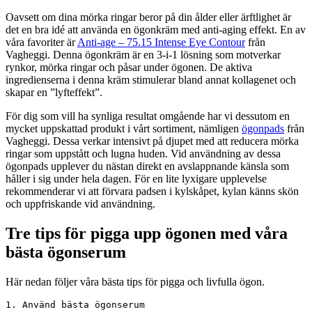
Oavsett om dina mörka ringar beror på din ålder eller ärftlighet är
det en bra idé att använda en ögonkräm med anti-aging effekt. En av
våra favoriter är
Anti-age – 75.15 Intense Eye Contour
från
Vagheggi. Denna ögonkräm är en 3-i-1 lösning som motverkar
rynkor, mörka ringar och påsar under ögonen. De aktiva
ingredienserna i denna kräm stimulerar bland annat kollagenet och
skapar en ”lyfteffekt”.
För dig som vill ha synliga resultat omgående har vi dessutom en
mycket uppskattad produkt i vårt sortiment, nämligen
ögonpads
från
Vagheggi. Dessa verkar intensivt på djupet med att reducera mörka
ringar som uppstått och lugna huden. Vid användning av dessa
ögonpads upplever du nästan direkt en avslappnande känsla som
håller i sig under hela dagen. För en lite lyxigare upplevelse
rekommenderar vi att förvara padsen i kylskåpet, kylan känns skön
och uppfriskande vid användning.
Tre tips för pigga upp ögonen med våra
bästa ögonserum
Här nedan följer våra bästa tips för pigga och livfulla ögon.
1. Använd bästa ögonserum