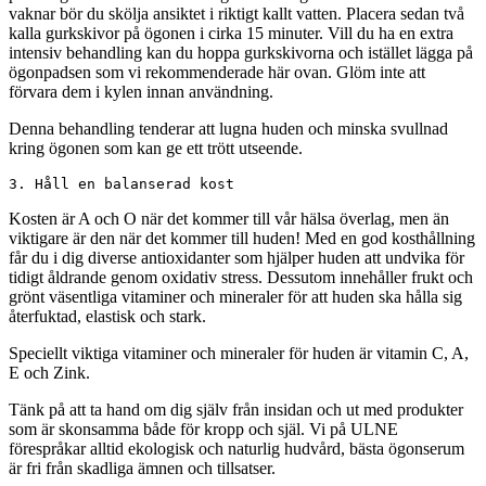
vaknar bör du skölja ansiktet i riktigt kallt vatten. Placera sedan två
kalla gurkskivor på ögonen i cirka 15 minuter. Vill du ha en extra
intensiv behandling kan du hoppa gurkskivorna och istället lägga på
ögonpadsen som vi rekommenderade här ovan. Glöm inte att
förvara dem i kylen innan användning.
Denna behandling tenderar att lugna huden och minska svullnad
kring ögonen som kan ge ett trött utseende.
3. Håll en balanserad kost
Kosten är A och O när det kommer till vår hälsa överlag, men än
viktigare är den när det kommer till huden! Med en god kosthållning
får du i dig diverse antioxidanter som hjälper huden att undvika för
tidigt åldrande genom oxidativ stress. Dessutom innehåller frukt och
grönt väsentliga vitaminer och mineraler för att huden ska hålla sig
återfuktad, elastisk och stark.
Speciellt viktiga vitaminer och mineraler för huden är vitamin C, A,
E och Zink.
Tänk på att ta hand om dig själv från insidan och ut med produkter
som är skonsamma både för kropp och själ. Vi på ULNE
förespråkar alltid ekologisk och naturlig hudvård, bästa ögonserum
är fri från skadliga ämnen och tillsatser.