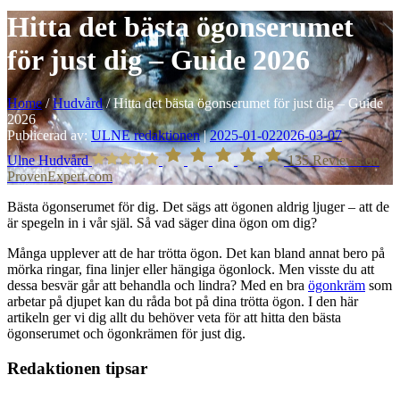
Hitta det bästa ögonserumet
för just dig – Guide 2026
Home
/
Hudvård
/
Hitta det bästa ögonserumet för just dig – Guide
2026
Publicerad av:
ULNE redaktionen
|
2025-01-02
2026-03-07
Ulne Hudvård
135
Reviews on
ProvenExpert.com
Bästa ögonserumet för dig. Det sägs att ögonen aldrig ljuger – att de
är spegeln in i vår själ. Så vad säger dina ögon om dig?
Många upplever att de har trötta ögon. Det kan bland annat bero på
mörka ringar, fina linjer eller hängiga ögonlock. Men visste du att
dessa besvär går att behandla och lindra? Med en bra
ögonkräm
som
arbetar på djupet kan du råda bot på dina trötta ögon. I den här
artikeln ger vi dig allt du behöver veta för att hitta den bästa
ögonserumet och ögonkrämen för just dig.
Redaktionen tipsar