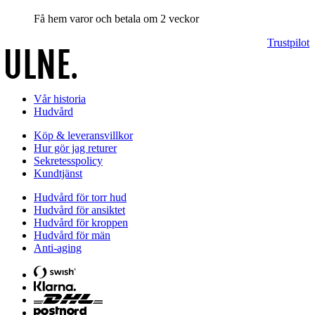
Få hem varor och betala om 2 veckor
Trustpilot
Vår historia
Hudvård
Köp & leveransvillkor
Hur gör jag returer
Sekretesspolicy
Kundtjänst
Hudvård för torr hud
Hudvård för ansiktet
Hudvård för kroppen
Hudvård för män
Anti-aging