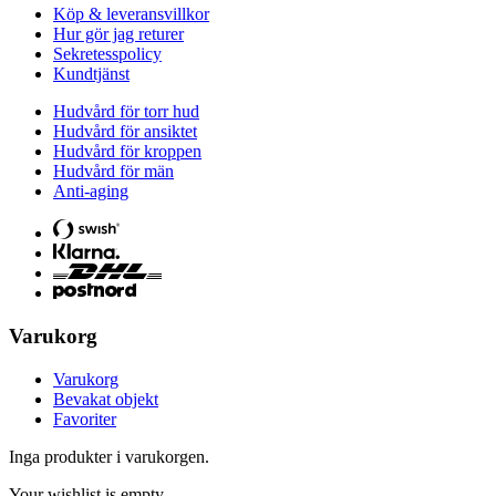
Köp & leveransvillkor
Hur gör jag returer
Sekretesspolicy
Kundtjänst
Hudvård för torr hud
Hudvård för ansiktet
Hudvård för kroppen
Hudvård för män
Anti-aging
Varukorg
Varukorg
Bevakat objekt
Favoriter
Inga produkter i varukorgen.
Your wishlist is empty.