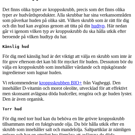
Det finns olika typer av kroppsskrubb, precis som det finns olika
typer av hudvårdsprodukter. Alla skrubbar har sina verkansområden
som påverkar huden på olika sätt. Vilken skrubb som är rätt för dig
och din hud kan avgöras genom att titta på din
hudtyp
. Här nedan
går vi igenom vilken typ av kroppsskrubb du ska hålla utkik efter
beroende på vilken hudtyp du har.
Känslig hud
För dig med känslig hud är det viktigt att välja en skrubb som inte är
för grov eftersom det kan bli för mycket för huden. Dessutom bör du
välja en kroppsskrubb som innehåller vårdande och mjukgörande
ingredienser som lugnar huden.
Vi rekommenderar
kroppsskrubben BIO+
från Vagheggi. Den
innehåller D-vitamin och morot oleolite, utvecklad för att effektivt
men skonsamt avlägsna döda hudceller, rengöra och ge huden lyster.
Den är även organisk.
Torr hud
För dig med torr hud kan du behöva en lite grövre kroppsskrubb
tillsammans med en fuktgivande olja. Du bör hålla utkik efter en
skrubb som innehåller salt och mandelolja. Saltpartiklar är nämligen
grövre och har en otroligt bra förmåga att avlägsna de döda