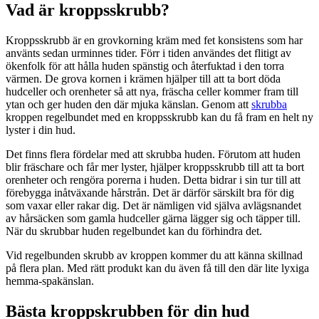
Vad är kroppsskrubb?
Kroppsskrubb är en grovkorning kräm med fet konsistens som har
använts sedan urminnes tider. Förr i tiden användes det flitigt av
ökenfolk för att hålla huden spänstig och återfuktad i den torra
värmen. De grova kornen i krämen hjälper till att ta bort döda
hudceller och orenheter så att nya, fräscha celler kommer fram till
ytan och ger huden den där mjuka känslan. Genom att
skrubba
kroppen regelbundet med en kroppsskrubb kan du få fram en helt ny
lyster i din hud.
Det finns flera fördelar med att skrubba huden. Förutom att huden
blir fräschare och får mer lyster, hjälper kroppsskrubb till att ta bort
orenheter och rengöra porerna i huden. Detta bidrar i sin tur till att
förebygga inåtväxande hårstrån. Det är därför särskilt bra för dig
som vaxar eller rakar dig. Det är nämligen vid själva avlägsnandet
av hårsäcken som gamla hudceller gärna lägger sig och täpper till.
När du skrubbar huden regelbundet kan du förhindra det.
Vid regelbunden skrubb av kroppen kommer du att känna skillnad
på flera plan. Med rätt produkt kan du även få till den där lite lyxiga
hemma-spakänslan.
Bästa kroppskrubben för din hud