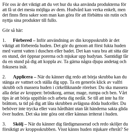
För oss är det viktigt att du vet hur du ska använda produkterna för
att få ut det mesta möjliga av dem. Hudvård kan verka enkelt, men
det finns flera saker som man kan göra för att förbättra sin rutin och
nyttja sina produkter till fullo.
Gör så här:
1.
Förbered –
Inför användning av din kroppsskrubb är det
viktigt att förbereda huden. Det gör du genom att först fukta huden
med varmt vatten i duschen eller badet. Det kan vara bra att sitta där
en stund, det öppnar porerna och mjukar upp hudytan. Samtidigt får
du en stund på dig att koppla av. Ta gärna några djupa andetag och
fokusera inåt.
2.
Applicera –
När du känner dig redo att börja skrubba kan du
stänga av vattnet och ställa dig upp. Ta en generös klick av valfri
skrubb och massera huden i cirkelliknande rörelser. Du ska massera
alla delar av kroppen: bröstkorg, armar, mage, rumpa och ben. Vårt
tips är att börja uppifrån och arbeta dig nedåt. Se till att inte ha för
bråttom, ta tid på dig att låta skrubben avlägsna döda hudceller. Du
behöver inte trycka eller vara hårdhänt utan låt händerna sakta glida
över huden. Det ska inte göra ont eller kännas irriterat i huden.
3.
Skölj –
När du känner dig färdigmasserad och redo sköljer du
försiktigt av kroppsskrubben. Visst känns huden mjukare efteråt? Se