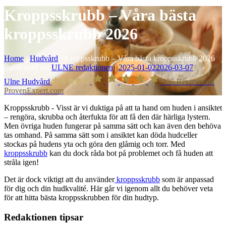
Kroppsskrubb – Våra bästa
kroppsskrubb 2026
Home
/
Hudvård
/
Kroppsskrubb – Våra bästa kroppsskrubb 2026
Publicerad av:
ULNE redaktionen
|
2025-01-02
2026-03-07
Ulne Hudvård
135
Reviews on
ProvenExpert.com
Kroppsskrubb - Visst är vi duktiga på att ta hand om huden i ansiktet
– rengöra, skrubba och återfukta för att få den där härliga lystern.
Men övriga huden fungerar på samma sätt och kan även den behöva
tas omhand. På samma sätt som i ansiktet kan döda hudceller
stockas på hudens yta och göra den glåmig och torr. Med
kroppsskrubb
kan du dock råda bot på problemet och få huden att
stråla igen!
Det är dock viktigt att du använder
kroppsskrubb
som är anpassad
för dig och din hudkvalité. Här går vi igenom allt du behöver veta
för att hitta bästa kroppsskrubben för din hudtyp.
Redaktionen tipsar