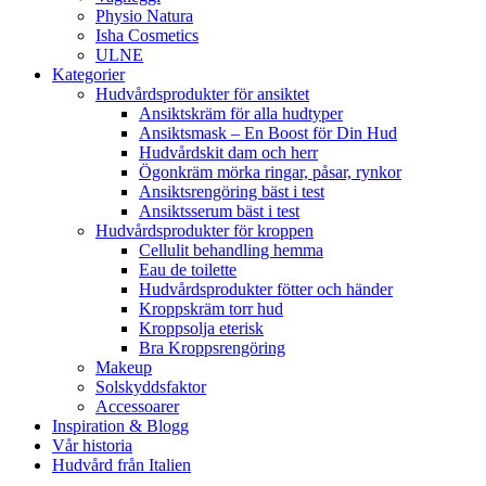
Physio Natura
Isha Cosmetics
ULNE
Kategorier
Hudvårdsprodukter för ansiktet
Ansiktskräm för alla hudtyper
Ansiktsmask – En Boost för Din Hud
Hudvårdskit dam och herr
Ögonkräm mörka ringar, påsar, rynkor
Ansiktsrengöring bäst i test
Ansiktsserum bäst i test
Hudvårdsprodukter för kroppen
Cellulit behandling hemma
Eau de toilette
Hudvårdsprodukter fötter och händer
Kroppskräm torr hud
Kroppsolja eterisk
Bra Kroppsrengöring
Makeup
Solskyddsfaktor
Accessoarer
Inspiration & Blogg
Vår historia
Hudvård från Italien