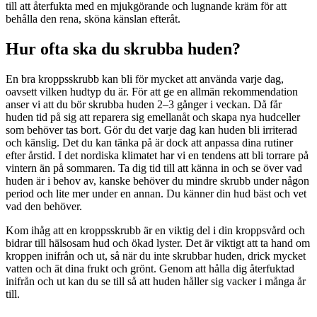
till att återfukta med en mjukgörande och lugnande kräm för att
behålla den rena, sköna känslan efteråt.
Hur ofta ska du skrubba huden?
En bra kroppsskrubb kan bli för mycket att använda varje dag,
oavsett vilken hudtyp du är. För att ge en allmän rekommendation
anser vi att du bör skrubba huden 2–3 gånger i veckan. Då får
huden tid på sig att reparera sig emellanåt och skapa nya hudceller
som behöver tas bort. Gör du det varje dag kan huden bli irriterad
och känslig. Det du kan tänka på är dock att anpassa dina rutiner
efter årstid. I det nordiska klimatet har vi en tendens att bli torrare på
vintern än på sommaren. Ta dig tid till att känna in och se över vad
huden är i behov av, kanske behöver du mindre skrubb under någon
period och lite mer under en annan. Du känner din hud bäst och vet
vad den behöver.
Kom ihåg att en kroppsskrubb är en viktig del i din kroppsvård och
bidrar till hälsosam hud och ökad lyster. Det är viktigt att ta hand om
kroppen inifrån och ut, så när du inte skrubbar huden, drick mycket
vatten och ät dina frukt och grönt. Genom att hålla dig återfuktad
inifrån och ut kan du se till så att huden håller sig vacker i många år
till.