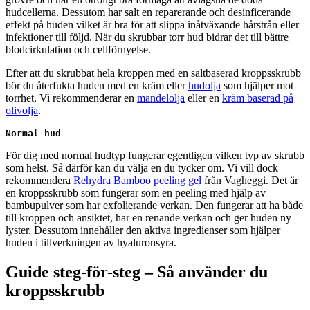
hudcellerna. Dessutom har salt en reparerande och desinficerande
effekt på huden vilket är bra för att slippa inåtväxande hårstrån eller
infektioner till följd. När du skrubbar torr hud bidrar det till bättre
blodcirkulation och cellförnyelse.
Efter att du skrubbat hela kroppen med en saltbaserad kroppsskrubb
bör du återfukta huden med en kräm eller
hudolja
som hjälper mot
torrhet. Vi rekommenderar en
mandelolja
eller en
kräm baserad på
olivolja
.
Normal hud
För dig med normal hudtyp fungerar egentligen vilken typ av skrubb
som helst. Så därför kan du välja en du tycker om. Vi vill dock
rekommendera
Rehydra Bamboo peeling gel
från Vagheggi. Det är
en kroppsskrubb som fungerar som en peeling med hjälp av
bambupulver som har exfolierande verkan. Den fungerar att ha både
till kroppen och ansiktet, har en renande verkan och ger huden ny
lyster. Dessutom innehåller den aktiva ingredienser som hjälper
huden i tillverkningen av hyaluronsyra.
Guide steg-för-steg – Så använder du
kroppsskrubb