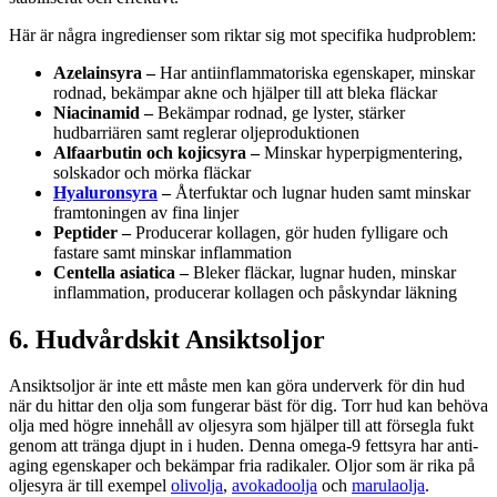
Här är några ingredienser som riktar sig mot specifika hudproblem:
Azelainsyra –
Har antiinflammatoriska egenskaper, minskar
rodnad, bekämpar akne och hjälper till att bleka fläckar
Niacinamid –
Bekämpar rodnad, ge lyster, stärker
hudbarriären samt reglerar oljeproduktionen
Alfaarbutin och kojicsyra –
Minskar hyperpigmentering,
solskador och mörka fläckar
Hyaluronsyra
–
Återfuktar och lugnar huden samt minskar
framtoningen av fina linjer
Peptider –
Producerar kollagen, gör huden fylligare och
fastare samt minskar inflammation
Centella asiatica –
Bleker fläckar, lugnar huden, minskar
inflammation, producerar kollagen och påskyndar läkning
6. Hudvårdskit Ansiktsoljor
Ansiktsoljor är inte ett måste men kan göra underverk för din hud
när du hittar den olja som fungerar bäst för dig. Torr hud kan behöva
olja med högre innehåll av oljesyra som hjälper till att försegla fukt
genom att tränga djupt in i huden. Denna omega-9 fettsyra har anti-
aging egenskaper och bekämpar fria radikaler. Oljor som är rika på
oljesyra är till exempel
olivolja
,
avokadoolja
och
marulaolja
.