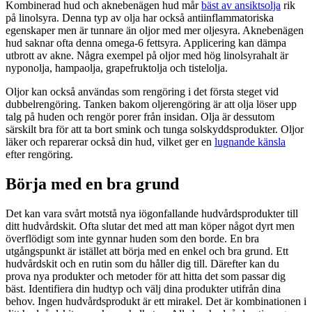
Kombinerad hud och aknebenägen hud mår
bäst av ansiktsolja
rik
på linolsyra. Denna typ av olja har också antiinflammatoriska
egenskaper men är tunnare än oljor med mer oljesyra. Aknebenägen
hud saknar ofta denna omega-6 fettsyra. Applicering kan dämpa
utbrott av akne. Några exempel på oljor med hög linolsyrahalt är
nyponolja, hampaolja, grapefruktolja och tistelolja.
Oljor kan också användas som rengöring i det första steget vid
dubbelrengöring. Tanken bakom oljerengöring är att olja löser upp
talg på huden och rengör porer från insidan. Olja är dessutom
särskilt bra för att ta bort smink och tunga solskyddsprodukter. Oljor
läker och reparerar också din hud, vilket ger en
lugnande känsla
efter rengöring.
Börja med en bra grund
Det kan vara svårt motstå nya iögonfallande hudvårdsprodukter till
ditt hudvårdskit. Ofta slutar det med att man köper något dyrt men
överflödigt som inte gynnar huden som den borde. En bra
utgångspunkt är istället att börja med en enkel och bra grund. Ett
hudvårdskit och en rutin som du håller dig till. Därefter kan du
prova nya produkter och metoder för att hitta det som passar dig
bäst. Identifiera din hudtyp och välj dina produkter utifrån dina
behov. Ingen hudvårdsprodukt är ett mirakel. Det är kombinationen i