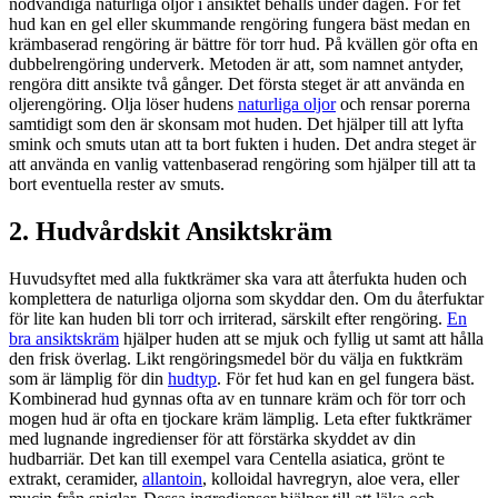
nödvändiga naturliga oljor i ansiktet behålls under dagen. För fet
hud kan en gel eller skummande rengöring fungera bäst medan en
krämbaserad rengöring är bättre för torr hud. På kvällen gör ofta en
dubbelrengöring underverk. Metoden är att, som namnet antyder,
rengöra ditt ansikte två gånger. Det första steget är att använda en
oljerengöring. Olja löser hudens
naturliga oljor
och rensar porerna
samtidigt som den är skonsam mot huden. Det hjälper till att lyfta
smink och smuts utan att ta bort fukten i huden. Det andra steget är
att använda en vanlig vattenbaserad rengöring som hjälper till att ta
bort eventuella rester av smuts.
2. Hudvårdskit Ansiktskräm
Huvudsyftet med alla fuktkrämer ska vara att återfukta huden och
komplettera de naturliga oljorna som skyddar den. Om du återfuktar
för lite kan huden bli torr och irriterad, särskilt efter rengöring.
En
bra ansiktskräm
hjälper huden att se mjuk och fyllig ut samt att hålla
den frisk överlag. Likt rengöringsmedel bör du välja en fuktkräm
som är lämplig för din
hudtyp
. För fet hud kan en gel fungera bäst.
Kombinerad hud gynnas ofta av en tunnare kräm och för torr och
mogen hud är ofta en tjockare kräm lämplig. Leta efter fuktkrämer
med lugnande ingredienser för att förstärka skyddet av din
hudbarriär. Det kan till exempel vara Centella asiatica, grönt te
extrakt, ceramider,
allantoin
, kolloidal havregryn, aloe vera, eller