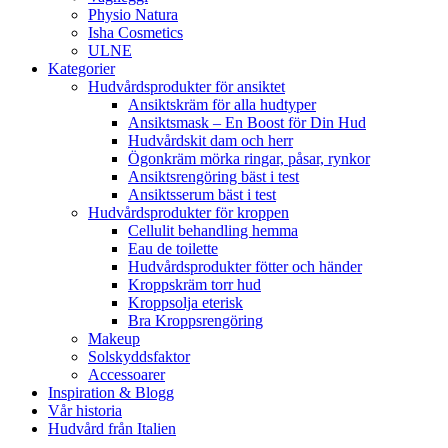
Physio Natura
Isha Cosmetics
ULNE
Kategorier
Hudvårdsprodukter för ansiktet
Ansiktskräm för alla hudtyper
Ansiktsmask – En Boost för Din Hud
Hudvårdskit dam och herr
Ögonkräm mörka ringar, påsar, rynkor
Ansiktsrengöring bäst i test
Ansiktsserum bäst i test
Hudvårdsprodukter för kroppen
Cellulit behandling hemma
Eau de toilette
Hudvårdsprodukter fötter och händer
Kroppskräm torr hud
Kroppsolja eterisk
Bra Kroppsrengöring
Makeup
Solskyddsfaktor
Accessoarer
Inspiration & Blogg
Vår historia
Hudvård från Italien