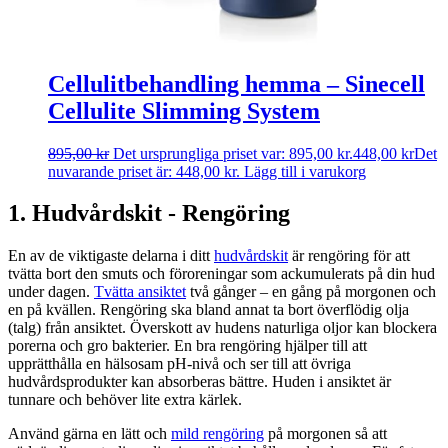
Cellulitbehandling hemma – Sinecell
Cellulite Slimming System
895,00
kr
Det ursprungliga priset var: 895,00 kr.
448,00
kr
Det
nuvarande priset är: 448,00 kr.
Lägg till i varukorg
‍1. Hudvårdskit - Rengöring
En av de viktigaste delarna i ditt
hudvårdskit
är rengöring för att
tvätta bort den smuts och föroreningar som ackumulerats på din hud
under dagen.
Tvätta ansiktet
två gånger – en gång på morgonen och
en på kvällen. Rengöring ska bland annat ta bort överflödig olja
(talg) från ansiktet. Överskott av hudens naturliga oljor kan blockera
porerna och gro bakterier. En bra rengöring hjälper till att
upprätthålla en hälsosam pH-nivå och ser till att övriga
hudvårdsprodukter kan absorberas bättre. Huden i ansiktet är
tunnare och behöver lite extra kärlek.
Använd gärna en lätt och
mild rengöring
på morgonen så att