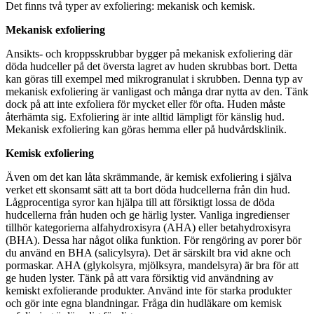
Det finns två typer av exfoliering: mekanisk och kemisk.
Mekanisk exfoliering
Ansikts- och kroppsskrubbar bygger på mekanisk exfoliering där
döda hudceller på det översta lagret av huden skrubbas bort. Detta
kan göras till exempel med mikrogranulat i skrubben. Denna typ av
mekanisk exfoliering är vanligast och många drar nytta av den. Tänk
dock på att inte exfoliera för mycket eller för ofta. Huden måste
återhämta sig. Exfoliering är inte alltid lämpligt för känslig hud.
Mekanisk exfoliering kan göras hemma eller på hudvårdsklinik.
Kemisk exfoliering
Även om det kan låta skrämmande, är kemisk exfoliering i själva
verket ett skonsamt sätt att ta bort döda hudcellerna från din hud.
Lågprocentiga syror kan hjälpa till att försiktigt lossa de döda
hudcellerna från huden och ge härlig lyster. Vanliga ingredienser
tillhör kategorierna alfahydroxisyra (AHA) eller betahydroxisyra
(BHA). Dessa har något olika funktion. För rengöring av porer bör
du använd en BHA (salicylsyra). Det är särskilt bra vid akne och
pormaskar. AHA (glykolsyra, mjölksyra, mandelsyra) är bra för att
ge huden lyster. Tänk på att vara försiktig vid användning av
kemiskt exfolierande produkter. Använd inte för starka produkter
och gör inte egna blandningar. Fråga din hudläkare om kemisk