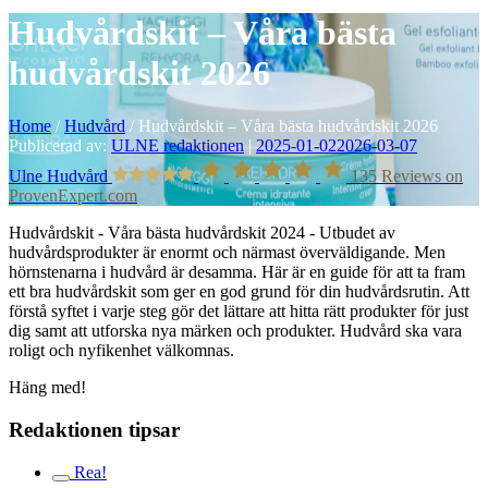
Hudvårdskit – Våra bästa
hudvårdskit 2026
Home
/
Hudvård
/
Hudvårdskit – Våra bästa hudvårdskit 2026
Publicerad av:
ULNE redaktionen
|
2025-01-02
2026-03-07
Ulne Hudvård
135
Reviews on
ProvenExpert.com
Hudvårdskit - Våra bästa hudvårdskit 2024 - Utbudet av
hudvårdsprodukter är enormt och närmast överväldigande. Men
hörnstenarna i hudvård är desamma. Här är en guide för att ta fram
ett bra hudvårdskit som ger en god grund för din hudvårdsrutin. Att
förstå syftet i varje steg gör det lättare att hitta rätt produkter för just
dig samt att utforska nya märken och produkter. Hudvård ska vara
roligt och nyfikenhet välkomnas.
Häng med!
Redaktionen tipsar
Rea!