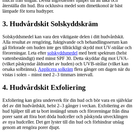
mucin från sniglar. Dessa ingredienser hjälper till att läka och
återställa din hud. Bra ocklusiva medel som dimetikonol är bäst
lämpade för torra hudtyper.
3. Hudvårdskit Solskyddskräm
Solskyddsmedel kan vara den viktigaste delen i ditt hudvårdskit.
Alla resultat av rengöring, fuktgivande och behandlingsserum kan
gå förlorade om huden inte ges tillräckligt skydd mot UV-strålar och
föroreningar. Leta efter
solskyddsmedel
med brett spektrum (helst
vattenbeständigt) med minst SPF 30. Detta skyddar dig mot UVA-
(vilket påskyndar åldrandet av huden) och UVB-strålar (vilket kan
orsaka solbränna).
Applicera solkräm
flera gånger om dagen när du
vistas i solen – minst med 2–3 timmars intervall.
4. Hudvårdskit Exfoliering
Exfoliering kan göra underverk för din hud och bör vara en självklar
del av ditt hudvårdskit, helst 2–3 gånger i veckan. Exfoliering av din
hud hjälper till att ta bort instängd smuts och föroreningar från dina
porer samt att föra bort döda hudceller och påskynda utvecklingen
av nya hudceller. Det ger lyster till din hud och förhindrar utslag
genom att rengöra porer djupt.