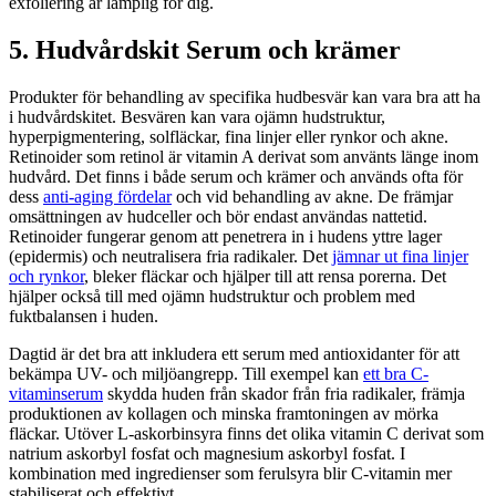
exfoliering är lämplig för dig.
5. Hudvårdskit Serum och krämer
Produkter för behandling av specifika hudbesvär kan vara bra att ha
i hudvårdskitet. Besvären kan vara ojämn hudstruktur,
hyperpigmentering, solfläckar, fina linjer eller rynkor och akne.
Retinoider som retinol är vitamin A derivat som använts länge inom
hudvård. Det finns i både serum och krämer och används ofta för
dess
anti-aging fördelar
och vid behandling av akne. De främjar
omsättningen av hudceller och bör endast användas nattetid.
Retinoider fungerar genom att penetrera in i hudens yttre lager
(epidermis) och neutralisera fria radikaler. Det
jämnar ut fina linjer
och rynkor
, bleker fläckar och hjälper till att rensa porerna. Det
hjälper också till med ojämn hudstruktur och problem med
fuktbalansen i huden.
Dagtid är det bra att inkludera ett serum med antioxidanter för att
bekämpa UV- och miljöangrepp. Till exempel kan
ett bra C-
vitaminserum
skydda huden från skador från fria radikaler, främja
produktionen av kollagen och minska framtoningen av mörka
fläckar. Utöver L-askorbinsyra finns det olika vitamin C derivat som
natrium askorbyl fosfat och magnesium askorbyl fosfat. I
kombination med ingredienser som ferulsyra blir C-vitamin mer
stabiliserat och effektivt.